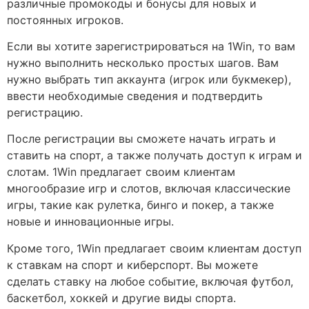
различные промокоды и бонусы для новых и
постоянных игроков.
Если вы хотите зарегистрироваться на 1Win, то вам
нужно выполнить несколько простых шагов. Вам
нужно выбрать тип аккаунта (игрок или букмекер),
ввести необходимые сведения и подтвердить
регистрацию.
После регистрации вы сможете начать играть и
ставить на спорт, а также получать доступ к играм и
слотам. 1Win предлагает своим клиентам
многообразие игр и слотов, включая классические
игры, такие как рулетка, бинго и покер, а также
новые и инновационные игры.
Кроме того, 1Win предлагает своим клиентам доступ
к ставкам на спорт и киберспорт. Вы можете
сделать ставку на любое событие, включая футбол,
баскетбол, хоккей и другие виды спорта.