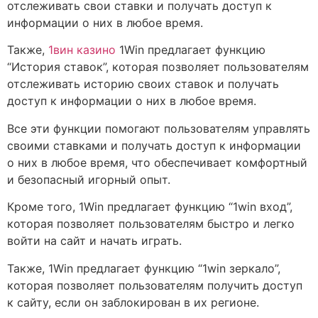
отслеживать свои ставки и получать доступ к
информации о них в любое время.
Также,
1вин казино
1Win предлагает функцию
“История ставок”, которая позволяет пользователям
отслеживать историю своих ставок и получать
доступ к информации о них в любое время.
Все эти функции помогают пользователям управлять
своими ставками и получать доступ к информации
о них в любое время, что обеспечивает комфортный
и безопасный игорный опыт.
Кроме того, 1Win предлагает функцию “1win вход”,
которая позволяет пользователям быстро и легко
войти на сайт и начать играть.
Также, 1Win предлагает функцию “1win зеркало”,
которая позволяет пользователям получить доступ
к сайту, если он заблокирован в их регионе.