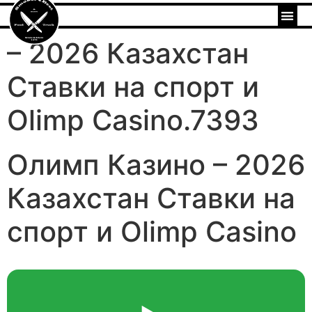
– 2026 Казахстан
Ставки на спорт и
Olimp Casino.7393
Олимп Казино – 2026
Казахстан Ставки на
спорт и Olimp Casino