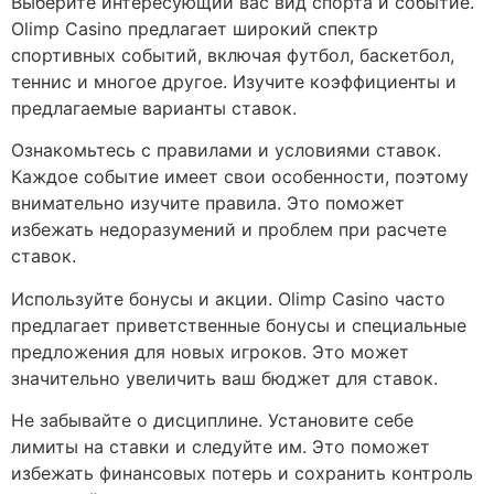
Выберите интересующий вас вид спорта и событие.
Olimp Casino предлагает широкий спектр
спортивных событий, включая футбол, баскетбол,
теннис и многое другое. Изучите коэффициенты и
предлагаемые варианты ставок.
Ознакомьтесь с правилами и условиями ставок.
Каждое событие имеет свои особенности, поэтому
внимательно изучите правила. Это поможет
избежать недоразумений и проблем при расчете
ставок.
Используйте бонусы и акции. Olimp Casino часто
предлагает приветственные бонусы и специальные
предложения для новых игроков. Это может
значительно увеличить ваш бюджет для ставок.
Не забывайте о дисциплине. Установите себе
лимиты на ставки и следуйте им. Это поможет
избежать финансовых потерь и сохранить контроль