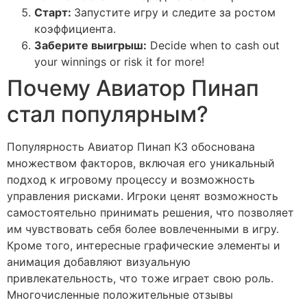
Старт:
Запустите игру и следите за ростом
коэффициента.
Заберите выигрыш:
Decide when to cash out
your winnings or risk it for more!
Почему Авиатор Пинап
стал популярным?
Популярность Авиатор Пинап КЗ обоснована
множеством факторов, включая его уникальный
подход к игровому процессу и возможность
управления рисками. Игроки ценят возможность
самостоятельно принимать решения, что позволяет
им чувствовать себя более вовлеченными в игру.
Кроме того, интересные графические элементы и
анимация добавляют визуальную
привлекательность, что тоже играет свою роль.
Многочисленные положительные отзывы