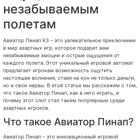
незабываемым
полетам
Авиатор Пинап КЗ – это увлекательное приключение
в мир азартных игр, которое подарит вам
незабываемые эмоции и острые ощущения от
каждого полета. Этот уникальный игровой автомат
предлагает игрокам возможность ощутить
настоящее волнение, ставя на кон не только деньги,
но и свои нервы. В этой статье мы расскажем о том,
что такое Авиатор Пинап, как в него играть, и
почему этот слот стал таким популярным среди
азартных игроков.
Что такое Авиатор Пинап?
Авиатор Пинап – это инновационный игровой