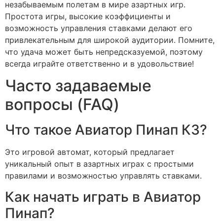
незабываемым полетам в мире азартных игр.
Простота игры, высокие коэффициенты и
возможность управления ставками делают его
привлекательным для широкой аудитории. Помните,
что удача может быть непредсказуемой, поэтому
всегда играйте ответственно и в удовольствие!
Часто задаваемые
вопросы (FAQ)
Что такое Авиатор Пинап КЗ?
Это игровой автомат, который предлагает
уникальный опыт в азартных играх с простыми
правилами и возможностью управлять ставками.
Как начать играть в Авиатор
Пинап?