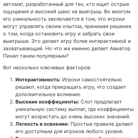
автомат, разработанный для тех, кто ищет острые
ощущения и высокий шанс на выигрыш. Во многом
его уникальность заключается в том, что игроки
могут управлять своим опытом, принимая решения
о том, когда остановить игру и забрать свои
выигрыши. Это делает игру более интерактивной и
захватывающей. Но что же именно делает Авиатор
Пинап таким популярным?
Вот несколько ключевых факторов:
Интерактивность:
Игроки самостоятельно
решают, когда прекращать игру, что создает
дополнительное волнение.
Высокие коэффициенты:
Слот предлагает
уникальную систему выплат, где коэффициенты
могут возрастать до очень высоких значений.
Легкость в освоении:
Простые правила делают
его доступным для игроков любого уровня.