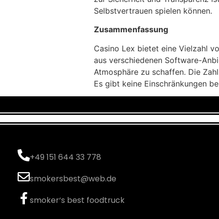
Selbstvertrauen spielen können.
Zusammenfassung
Casino Lex bietet eine Vielzahl v
aus verschiedenen Software-Anbie
Atmosphäre zu schaffen. Die Zahl
Es gibt keine Einschränkungen b
+49 151 644 33 778
smokersbest@web.de
smoker‘s best foodtruck