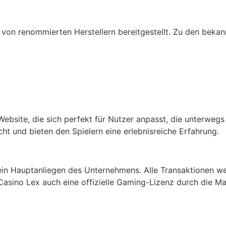
 von renommierten Herstellern bereitgestellt. Zu den beka
ebsite, die sich perfekt für Nutzer anpasst, die unterweg
ht und bieten den Spielern eine erlebnisreiche Erfahrung.
 ein Hauptanliegen des Unternehmens. Alle Transaktionen w
 Casino Lex auch eine offizielle Gaming-Lizenz durch die M