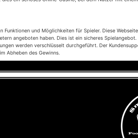
on Funktionen und Möglichkeiten für Spieler. Diese Webseite 
tern angeboten haben. Dies ist ein sicheres Spielangebot. 
ungen werden verschlüsselt durchgeführt. Der Kundensuppor
eim Abheben des Gewinns.