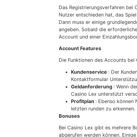
Das Registrierungsverfahren bei 
Nutzer entschieden hat, das Spiel 
Dann muss er einige grundlegende
angeben. Sobald die erforderlich
Account und einer Einzahlungsbo
Account Features
Die Funktionen des Accounts bei C
Kundenservice
: Der Kunden
Kontaktformular Unterstützu
Geldanforderung
: Wenn de
Casino Lex unterstützt ver
Profitplan
: Ebenso können N
letzten runden zu erkennen.
Bonuses
Bei Casino Lex gibt es mehrere 
abgerufen werden können. Einige 