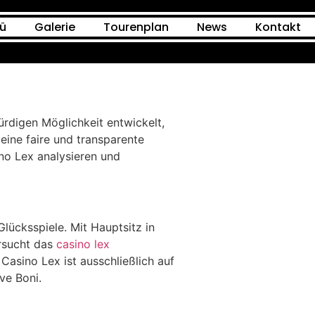
ü
Galerie
Tourenplan
News
Kontakt
rdigen Möglichkeit entwickelt,
eine faire und transparente
no Lex analysieren und
lücksspiele. Mit Hauptsitz in
ersucht das
casino lex
asino Lex ist ausschließlich auf
ve Boni.