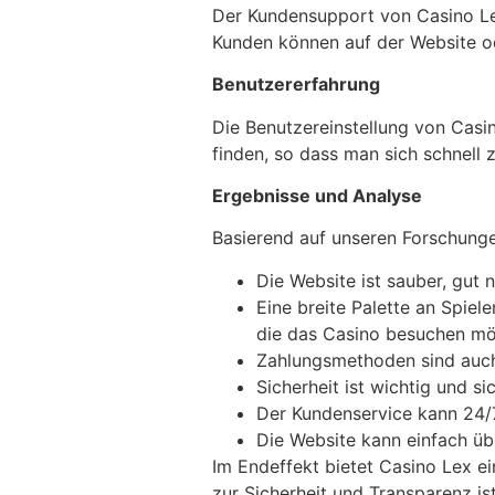
Der Kundensupport von Casino Lex
Kunden können auf der Website od
Benutzererfahrung
Die Benutzereinstellung von Casin
finden, so dass man sich schnell
Ergebnisse und Analyse
Basierend auf unseren Forschunge
Die Website ist sauber, gut 
Eine breite Palette an Spiel
die das Casino besuchen mö
Zahlungsmethoden sind auch
Sicherheit ist wichtig und sic
Der Kundenservice kann 24/
Die Website kann einfach üb
Im Endeffekt bietet Casino Lex ei
zur Sicherheit und Transparenz i