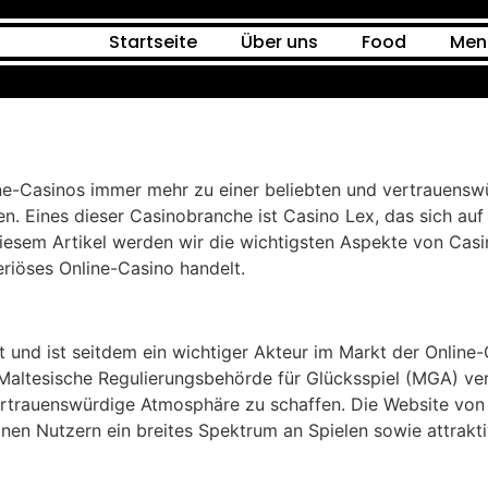
Startseite
Über uns
Food
Men
ine-Casinos immer mehr zu einer beliebten und vertrauenswü
n. Eines dieser Casinobranche ist Casino Lex, das sich auf 
diesem Artikel werden wir die wichtigsten Aspekte von Casi
eriöses Online-Casino handelt.
und ist seitdem ein wichtiger Akteur im Markt der Online-G
 Maltesische Regulierungsbehörde für Glücksspiel (MGA) v
rtrauenswürdige Atmosphäre zu schaffen. Die Website von C
nen Nutzern ein breites Spektrum an Spielen sowie attrakti