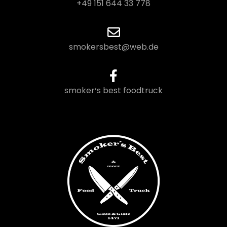
+49 151 644 33 778
smokersbest@web.de
smoker‘s best foodtruck