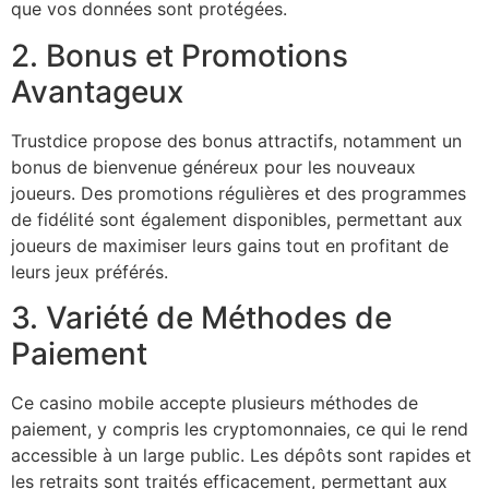
que vos données sont protégées.
2. Bonus et Promotions
Avantageux
Trustdice propose des bonus attractifs, notamment un
bonus de bienvenue généreux pour les nouveaux
joueurs. Des promotions régulières et des programmes
de fidélité sont également disponibles, permettant aux
joueurs de maximiser leurs gains tout en profitant de
leurs jeux préférés.
3. Variété de Méthodes de
Paiement
Ce casino mobile accepte plusieurs méthodes de
paiement, y compris les cryptomonnaies, ce qui le rend
accessible à un large public. Les dépôts sont rapides et
les retraits sont traités efficacement, permettant aux