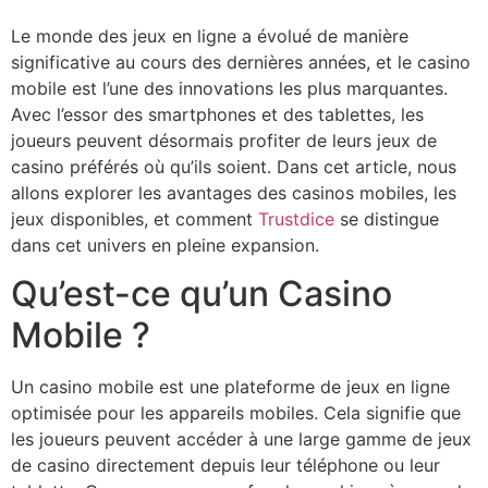
Le monde des jeux en ligne a évolué de manière
significative au cours des dernières années, et le casino
mobile est l’une des innovations les plus marquantes.
Avec l’essor des smartphones et des tablettes, les
joueurs peuvent désormais profiter de leurs jeux de
casino préférés où qu’ils soient. Dans cet article, nous
allons explorer les avantages des casinos mobiles, les
jeux disponibles, et comment
Trustdice
se distingue
dans cet univers en pleine expansion.
Qu’est-ce qu’un Casino
Mobile ?
Un casino mobile est une plateforme de jeux en ligne
optimisée pour les appareils mobiles. Cela signifie que
les joueurs peuvent accéder à une large gamme de jeux
de casino directement depuis leur téléphone ou leur