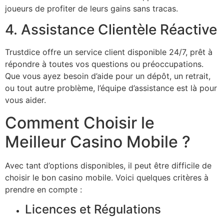
joueurs de profiter de leurs gains sans tracas.
4. Assistance Clientèle Réactive
Trustdice offre un service client disponible 24/7, prêt à
répondre à toutes vos questions ou préoccupations.
Que vous ayez besoin d’aide pour un dépôt, un retrait,
ou tout autre problème, l’équipe d’assistance est là pour
vous aider.
Comment Choisir le
Meilleur Casino Mobile ?
Avec tant d’options disponibles, il peut être difficile de
choisir le bon casino mobile. Voici quelques critères à
prendre en compte :
Licences et Régulations