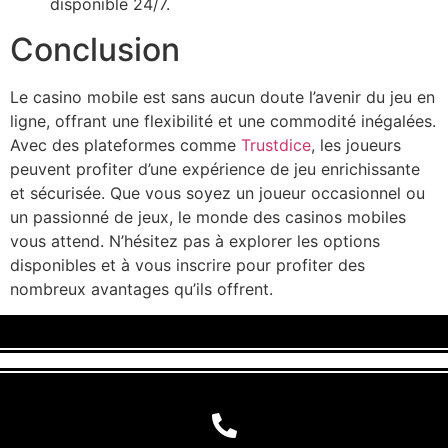
disponible 24/7.
Conclusion
Le casino mobile est sans aucun doute l’avenir du jeu en
ligne, offrant une flexibilité et une commodité inégalées.
Avec des plateformes comme
Trustdice
, les joueurs
peuvent profiter d’une expérience de jeu enrichissante
et sécurisée. Que vous soyez un joueur occasionnel ou
un passionné de jeux, le monde des casinos mobiles
vous attend. N’hésitez pas à explorer les options
disponibles et à vous inscrire pour profiter des
nombreux avantages qu’ils offrent.