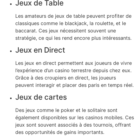
Jeux de Table
Les amateurs de jeux de table peuvent profiter de
classiques comme le blackjack, la roulette, et le
baccarat. Ces jeux nécessitent souvent une
stratégie, ce qui les rend encore plus intéressants.
Jeux en Direct
Les jeux en direct permettent aux joueurs de vivre
l’expérience d’un casino terrestre depuis chez eux.
Grâce à des croupiers en direct, les joueurs
peuvent interagir et placer des paris en temps réel.
Jeux de cartes
Des jeux comme le poker et le solitaire sont
également disponibles sur les casinos mobiles. Ces
jeux sont souvent associés à des tournois, offrant
des opportunités de gains importants.