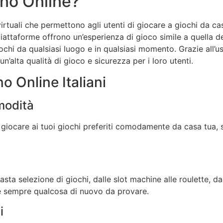
no Online?
irtuali che permettono agli utenti di giocare a giochi da ca
iattaforme offrono un’esperienza di gioco simile a quella dei
chi da qualsiasi luogo e in qualsiasi momento. Grazie all’us
un’alta qualità di gioco e sicurezza per i loro utenti.
o Online Italiani
modità
i giocare ai tuoi giochi preferiti comodamente da casa tua,
asta selezione di giochi, dalle slot machine alle roulette, da
e sempre qualcosa di nuovo da provare.
i