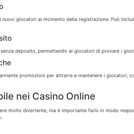
o
i nuovi giocatori al momento della registrazione. Può incl
sito
senza deposito, permettendo ai giocatori di provare i giochi
iche
larmente promozioni per attrarre e mantenere i giocatori, c
le nei Casino Online
ere molto divertente, ma è importante farlo in modo respon
: