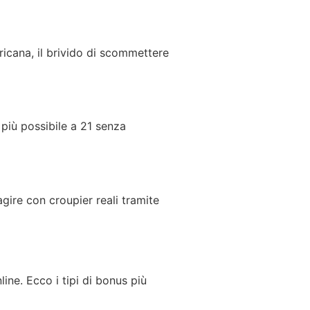
ricana, il brivido di scommettere
l più possibile a 21 senza
agire con croupier reali tramite
ine. Ecco i tipi di bonus più