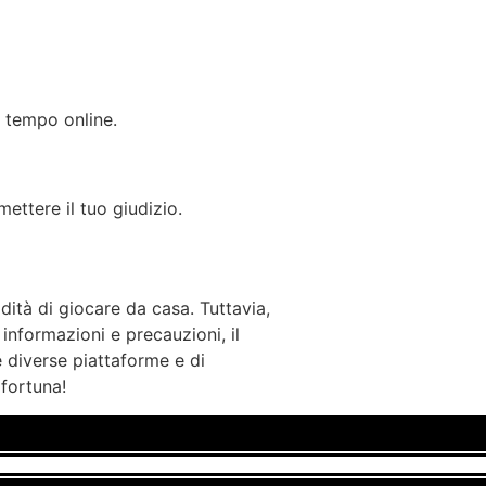
o tempo online.
ettere il tuo giudizio.
dità di giocare da casa. Tuttavia,
informazioni e precauzioni, il
 diverse piattaforme e di
 fortuna!