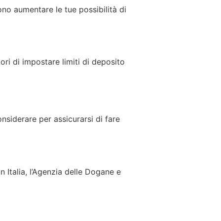
no aumentare le tue possibilità di
ori di impostare limiti di deposito
nsiderare per assicurarsi di fare
 Italia, l’Agenzia delle Dogane e