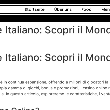
Startseite
Über uns
Food
Men
 Italiano: Scopri il Mon
 Italiano: Scopri il Mon
 è in continua espansione, offrendo a milioni di giocatori la p
a gamma di giochi, bonus e promozioni, i casino online r
lia. In questo articolo, esploreremo le caratteristiche, i vant