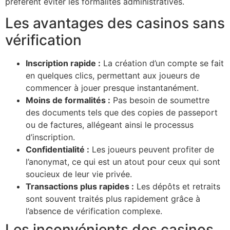
préfèrent éviter les formalités administratives.
Les avantages des casinos sans
vérification
Inscription rapide :
La création d’un compte se fait
en quelques clics, permettant aux joueurs de
commencer à jouer presque instantanément.
Moins de formalités :
Pas besoin de soumettre
des documents tels que des copies de passeport
ou de factures, allégeant ainsi le processus
d’inscription.
Confidentialité :
Les joueurs peuvent profiter de
l’anonymat, ce qui est un atout pour ceux qui sont
soucieux de leur vie privée.
Transactions plus rapides :
Les dépôts et retraits
sont souvent traités plus rapidement grâce à
l’absence de vérification complexe.
Les inconvénients des casinos