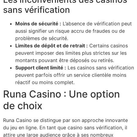
sans vérification
Moins de sécurité :
L’absence de vérification peut
aussi signifier un risque accru de fraudes ou de
problèmes de sécurité.
Limites de dépôt et de retrait :
Certains casinos
peuvent imposer des limites plus strictes sur les
montants pouvant être déposés ou retirés.
Support client limité :
Les casinos sans vérification
peuvent parfois offrir un service clientèle moins
réactif ou moins complet.
Runa Casino : Une option
de choix
Runa Casino se distingue par son approche innovante
du jeu en ligne. En tant que casino sans vérification, il
attire une large audience grâce à ses nombreux