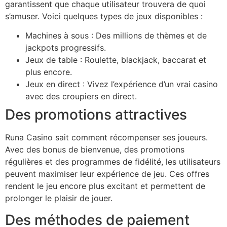
garantissent que chaque utilisateur trouvera de quoi
s’amuser. Voici quelques types de jeux disponibles :
Machines à sous : Des millions de thèmes et de
jackpots progressifs.
Jeux de table : Roulette, blackjack, baccarat et
plus encore.
Jeux en direct : Vivez l’expérience d’un vrai casino
avec des croupiers en direct.
Des promotions attractives
Runa Casino sait comment récompenser ses joueurs.
Avec des bonus de bienvenue, des promotions
régulières et des programmes de fidélité, les utilisateurs
peuvent maximiser leur expérience de jeu. Ces offres
rendent le jeu encore plus excitant et permettent de
prolonger le plaisir de jouer.
Des méthodes de paiement