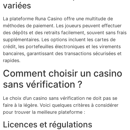
variées
La plateforme Runa Casino offre une multitude de
méthodes de paiement. Les joueurs peuvent effectuer
des dépôts et des retraits facilement, souvent sans frais
supplémentaires. Les options incluent les cartes de
crédit, les portefeuilles électroniques et les virements
bancaires, garantissant des transactions sécurisées et
rapides.
Comment choisir un casino
sans vérification ?
Le choix d’un casino sans vérification ne doit pas se
faire à la légère. Voici quelques critères à considérer
pour trouver la meilleure plateforme :
Licences et régulations