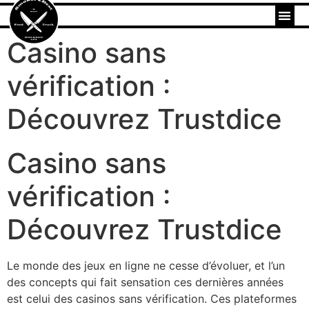
Casino sans
vérification :
Découvrez Trustdice
Casino sans
vérification :
Découvrez Trustdice
Le monde des jeux en ligne ne cesse d’évoluer, et l’un
des concepts qui fait sensation ces dernières années
est celui des casinos sans vérification. Ces plateformes