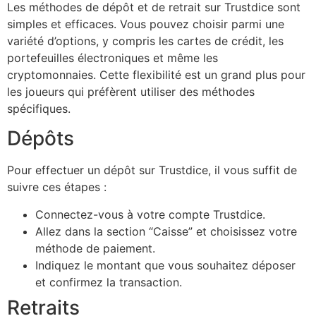
Les méthodes de dépôt et de retrait sur Trustdice sont
simples et efficaces. Vous pouvez choisir parmi une
variété d’options, y compris les cartes de crédit, les
portefeuilles électroniques et même les
cryptomonnaies. Cette flexibilité est un grand plus pour
les joueurs qui préfèrent utiliser des méthodes
spécifiques.
Dépôts
Pour effectuer un dépôt sur Trustdice, il vous suffit de
suivre ces étapes :
Connectez-vous à votre compte Trustdice.
Allez dans la section “Caisse” et choisissez votre
méthode de paiement.
Indiquez le montant que vous souhaitez déposer
et confirmez la transaction.
Retraits