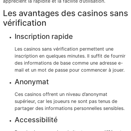
apprécient la rapidité et la facilité d’utilisation.
Les avantages des casinos sans
vérification
Inscription rapide
Les casinos sans vérification permettent une
inscription en quelques minutes. Il suffit de fournir
des informations de base comme une adresse e-
mail et un mot de passe pour commencer à jouer.
Anonymat
Ces casinos offrent un niveau d’anonymat
supérieur, car les joueurs ne sont pas tenus de
partager des informations personnelles sensibles.
Accessibilité