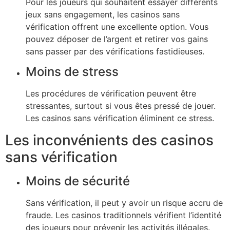
Pour les joueurs qui souhaitent essayer différents
jeux sans engagement, les casinos sans
vérification offrent une excellente option. Vous
pouvez déposer de l’argent et retirer vos gains
sans passer par des vérifications fastidieuses.
Moins de stress
Les procédures de vérification peuvent être
stressantes, surtout si vous êtes pressé de jouer.
Les casinos sans vérification éliminent ce stress.
Les inconvénients des casinos
sans vérification
Moins de sécurité
Sans vérification, il peut y avoir un risque accru de
fraude. Les casinos traditionnels vérifient l’identité
des joueurs pour prévenir les activités illégales.