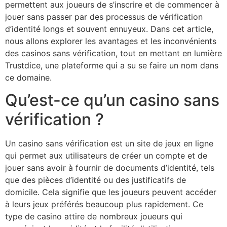
permettent aux joueurs de s’inscrire et de commencer à
jouer sans passer par des processus de vérification
d’identité longs et souvent ennuyeux. Dans cet article,
nous allons explorer les avantages et les inconvénients
des casinos sans vérification, tout en mettant en lumière
Trustdice, une plateforme qui a su se faire un nom dans
ce domaine.
Qu’est-ce qu’un casino sans
vérification ?
Un casino sans vérification est un site de jeux en ligne
qui permet aux utilisateurs de créer un compte et de
jouer sans avoir à fournir de documents d’identité, tels
que des pièces d’identité ou des justificatifs de
domicile. Cela signifie que les joueurs peuvent accéder
à leurs jeux préférés beaucoup plus rapidement. Ce
type de casino attire de nombreux joueurs qui