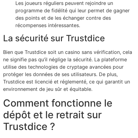
Les joueurs réguliers peuvent rejoindre un
programme de fidélité qui leur permet de gagner
des points et de les échanger contre des
récompenses intéressantes.
La sécurité sur Trustdice
Bien que Trustdice soit un casino sans vérification, cela
ne signifie pas qu’il néglige la sécurité. La plateforme
utilise des technologies de cryptage avancées pour
protéger les données de ses utilisateurs. De plus,
Trustdice est licencié et réglementé, ce qui garantit un
environnement de jeu sûr et équitable.
Comment fonctionne le
dépôt et le retrait sur
Trustdice ?