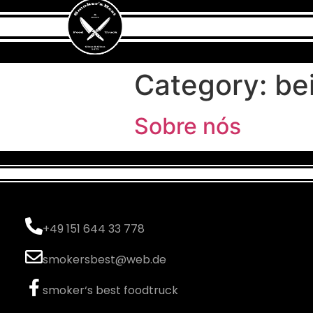
Category:
be
Sobre nós
+49 151 644 33 778
smokersbest@web.de
smoker‘s best foodtruck