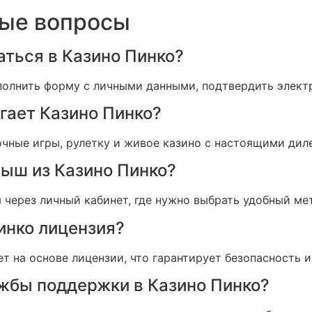
мые вопросы
аться в Казино Пинко?
полнить форму с личными данными, подтвердить электр
агает Казино Пинко?
очные игры, рулетку и живое казино с настоящими дил
рыш из Казино Пинко?
 через личный кабинет, где нужно выбрать удобный ме
Пинко лицензия?
т на основе лицензии, что гарантирует безопасность 
ужбы поддержки в Казино Пинко?