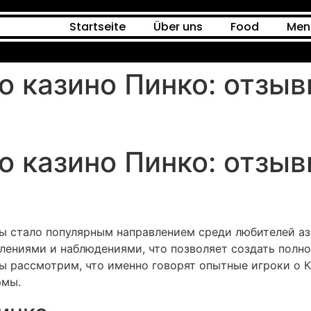
Startseite
Über uns
Food
Men
 о казино Пинко: отзы
 о казино Пинко: отзы
ды стало популярным направлением среди любителей а
лениями и наблюдениями, что позволяет создать полн
мы рассмотрим, что именно говорят опытные игроки о К
рмы.