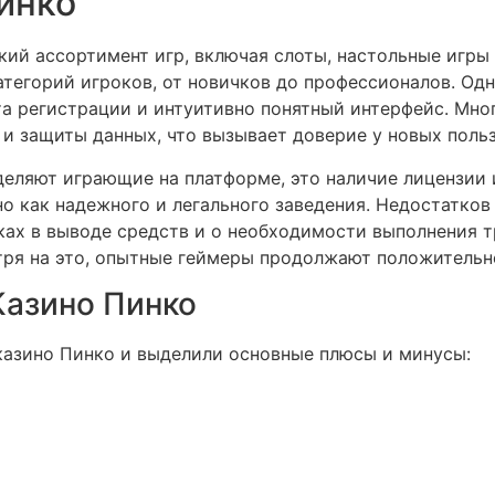
инко
ий ассортимент игр, включая слоты, настольные игры 
атегорий игроков, от новичков до профессионалов. О
та регистрации и интуитивно понятный интерфейс. Мно
и защиты данных, что вызывает доверие у новых польз
еляют играющие на платформе, это наличие лицензии и
 как надежного и легального заведения. Недостатков
ах в выводе средств и о необходимости выполнения т
ря на это, опытные геймеры продолжают положительн
Казино Пинко
казино Пинко и выделили основные плюсы и минусы: