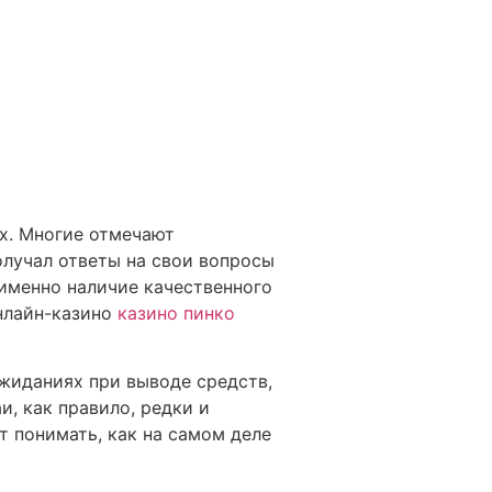
х. Многие отмечают
олучал ответы на свои вопросы
 именно наличие качественного
онлайн-казино
казино пинко
ожиданиях при выводе средств,
и, как правило, редки и
 понимать, как на самом деле