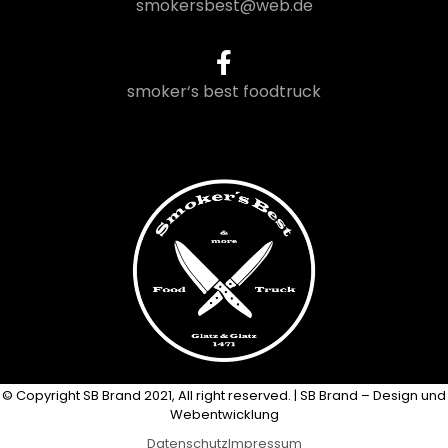
smokersbest@web.de
smoker‘s best foodtruck
© Copyright SB Brand 2021, All right reserved. | SB Brand – Design und
Webentwicklung
Datenschutz
Impressum