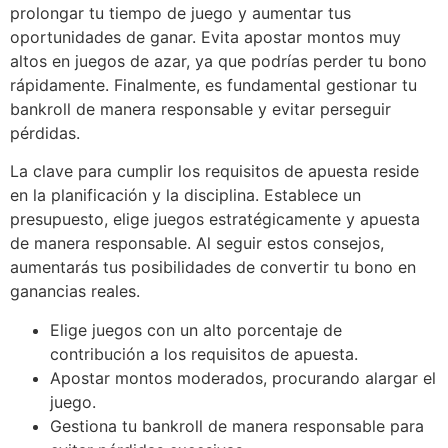
prolongar tu tiempo de juego y aumentar tus
oportunidades de ganar. Evita apostar montos muy
altos en juegos de azar, ya que podrías perder tu bono
rápidamente. Finalmente, es fundamental gestionar tu
bankroll de manera responsable y evitar perseguir
pérdidas.
La clave para cumplir los requisitos de apuesta reside
en la planificación y la disciplina. Establece un
presupuesto, elige juegos estratégicamente y apuesta
de manera responsable. Al seguir estos consejos,
aumentarás tus posibilidades de convertir tu bono en
ganancias reales.
Elige juegos con un alto porcentaje de
contribución a los requisitos de apuesta.
Apostar montos moderados, procurando alargar el
juego.
Gestiona tu bankroll de manera responsable para