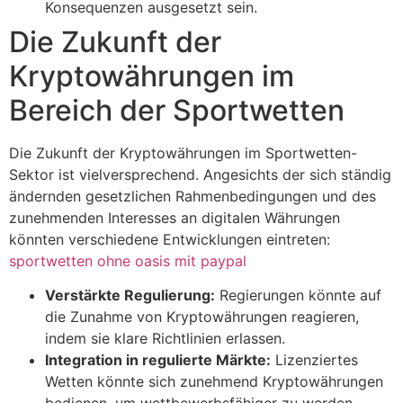
Konsequenzen ausgesetzt sein.
Die Zukunft der
Kryptowährungen im
Bereich der Sportwetten
Die Zukunft der Kryptowährungen im Sportwetten-
Sektor ist vielversprechend. Angesichts der sich ständig
ändernden gesetzlichen Rahmenbedingungen und des
zunehmenden Interesses an digitalen Währungen
könnten verschiedene Entwicklungen eintreten:
sportwetten ohne oasis mit paypal
Verstärkte Regulierung:
Regierungen könnte auf
die Zunahme von Kryptowährungen reagieren,
indem sie klare Richtlinien erlassen.
Integration in regulierte Märkte:
Lizenziertes
Wetten könnte sich zunehmend Kryptowährungen