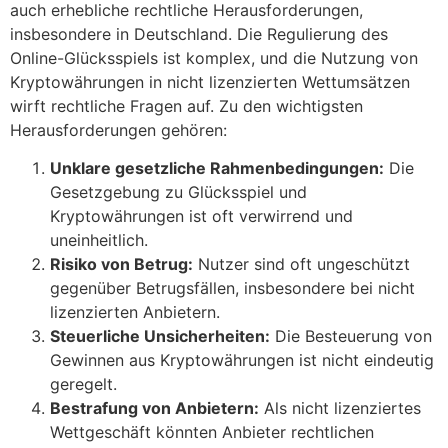
auch erhebliche rechtliche Herausforderungen,
insbesondere in Deutschland. Die Regulierung des
Online-Glücksspiels ist komplex, und die Nutzung von
Kryptowährungen in nicht lizenzierten Wettumsätzen
wirft rechtliche Fragen auf. Zu den wichtigsten
Herausforderungen gehören:
Unklare gesetzliche Rahmenbedingungen:
Die
Gesetzgebung zu Glücksspiel und
Kryptowährungen ist oft verwirrend und
uneinheitlich.
Risiko von Betrug:
Nutzer sind oft ungeschützt
gegenüber Betrugsfällen, insbesondere bei nicht
lizenzierten Anbietern.
Steuerliche Unsicherheiten:
Die Besteuerung von
Gewinnen aus Kryptowährungen ist nicht eindeutig
geregelt.
Bestrafung von Anbietern:
Als nicht lizenziertes
Wettgeschäft könnten Anbieter rechtlichen