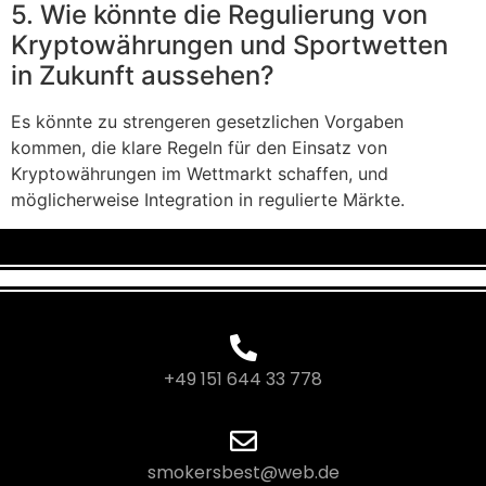
5. Wie könnte die Regulierung von
Kryptowährungen und Sportwetten
in Zukunft aussehen?
Es könnte zu strengeren gesetzlichen Vorgaben
kommen, die klare Regeln für den Einsatz von
Kryptowährungen im Wettmarkt schaffen, und
möglicherweise Integration in regulierte Märkte.
+49 151 644 33 778
smokersbest@web.de