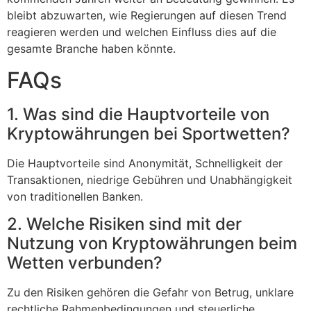
bleibt abzuwarten, wie Regierungen auf diesen Trend
reagieren werden und welchen Einfluss dies auf die
gesamte Branche haben könnte.
FAQs
1. Was sind die Hauptvorteile von
Kryptowährungen bei Sportwetten?
Die Hauptvorteile sind Anonymität, Schnelligkeit der
Transaktionen, niedrige Gebühren und Unabhängigkeit
von traditionellen Banken.
2. Welche Risiken sind mit der
Nutzung von Kryptowährungen beim
Wetten verbunden?
Zu den Risiken gehören die Gefahr von Betrug, unklare
rechtliche Rahmenbedingungen und steuerliche