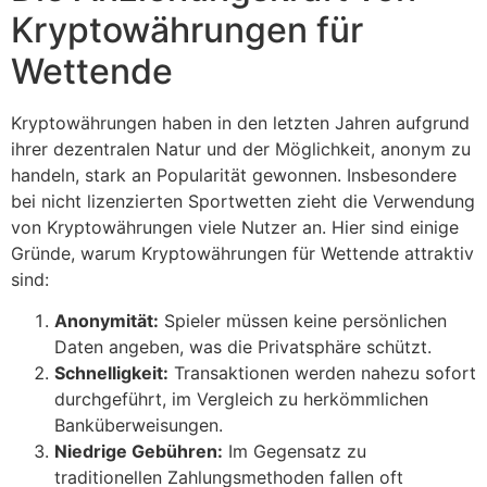
Kryptowährungen für
Wettende
Kryptowährungen haben in den letzten Jahren aufgrund
ihrer dezentralen Natur und der Möglichkeit, anonym zu
handeln, stark an Popularität gewonnen. Insbesondere
bei nicht lizenzierten Sportwetten zieht die Verwendung
von Kryptowährungen viele Nutzer an. Hier sind einige
Gründe, warum Kryptowährungen für Wettende attraktiv
sind:
Anonymität:
Spieler müssen keine persönlichen
Daten angeben, was die Privatsphäre schützt.
Schnelligkeit:
Transaktionen werden nahezu sofort
durchgeführt, im Vergleich zu herkömmlichen
Banküberweisungen.
Niedrige Gebühren:
Im Gegensatz zu
traditionellen Zahlungsmethoden fallen oft