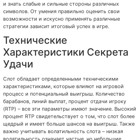
и знать слабые и сильные стороны различных
символов. От умения правильно оценить свои
возможности и искусно применять различные
стратегии зависит итоговый успех в игре.
Технические
Характеристики Секрета
Удачи
Слот обладает определенными техническими
характеристиками, которые влияют на игровой
процесс и потенциальный выигрыш. Количество
барабанов, линий выплат, процент отдачи игроку
(RTP) – все эти параметры имеют значение. Высокий
процент RTP свидетельствует о том, что слот более
щедрый и имеет больше шансов на выигрыш. Также
важно учитывать волатильность слота – низкая
волатильность означает частые, но небольшие