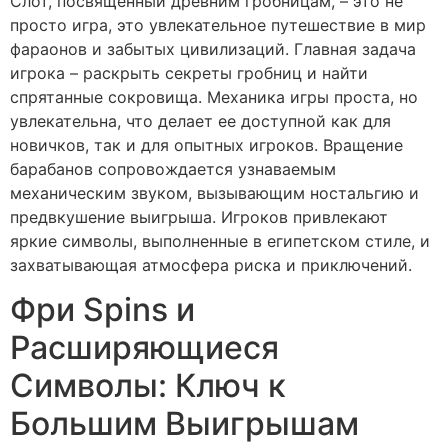
Слот, посвященный древним гробницам, – это не
просто игра, это увлекательное путешествие в мир
фараонов и забытых цивилизаций. Главная задача
игрока – раскрыть секреты гробниц и найти
спрятанные сокровища. Механика игры проста, но
увлекательна, что делает ее доступной как для
новичков, так и для опытных игроков. Вращение
барабанов сопровождается узнаваемым
механическим звуком, вызывающим ностальгию и
предвкушение выигрыша. Игроков привлекают
яркие символы, выполненные в египетском стиле, и
захватывающая атмосфера риска и приключений.
Фри Spins и
Расширяющиеся
Символы: Ключ к
Большим Выигрышам