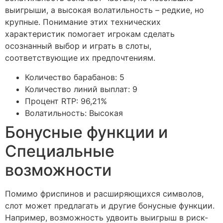
выигрыши, а высокая волатильность – редкие, но
крупные. Понимание этих технических
характеристик помогает игрокам сделать
осознанный выбор и играть в слоты,
соответствующие их предпочтениям.
Количество барабанов: 5
Количество линий выплат: 9
Процент RTP: 96,21%
Волатильность: Высокая
Бонусные функции и
Специальные
возможности
Помимо фриспинов и расширяющихся символов,
слот может предлагать и другие бонусные функции.
Например, возможность удвоить выигрыш в риск-