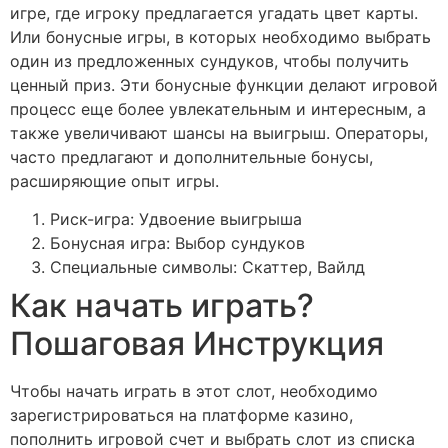
игре, где игроку предлагается угадать цвет карты.
Или бонусные игры, в которых необходимо выбрать
один из предложенных сундуков, чтобы получить
ценный приз. Эти бонусные функции делают игровой
процесс еще более увлекательным и интересным, а
также увеличивают шансы на выигрыш. Операторы,
часто предлагают и дополнительные бонусы,
расширяющие опыт игры.
Риск-игра: Удвоение выигрыша
Бонусная игра: Выбор сундуков
Специальные символы: Скаттер, Вайлд
Как начать играть?
Пошаговая Инструкция
Чтобы начать играть в этот слот, необходимо
зарегистрироваться на платформе казино,
пополнить игровой счет и выбрать слот из списка