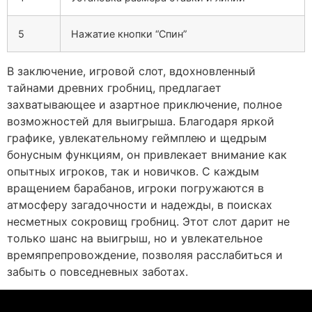
5
Нажатие кнопки “Спин”
В заключение, игровой слот, вдохновленный
тайнами древних гробниц, предлагает
захватывающее и азартное приключение, полное
возможностей для выигрыша. Благодаря яркой
графике, увлекательному геймплею и щедрым
бонусным функциям, он привлекает внимание как
опытных игроков, так и новичков. С каждым
вращением барабанов, игроки погружаются в
атмосферу загадочности и надежды, в поисках
несметных сокровищ гробниц. Этот слот дарит не
только шанс на выигрыш, но и увлекательное
времяпрепровождение, позволяя расслабиться и
забыть о повседневных заботах.