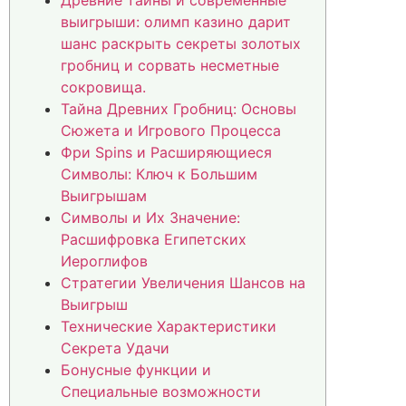
выигрыши: олимп казино дарит
шанс раскрыть секреты золотых
гробниц и сорвать несметные
сокровища.
Тайна Древних Гробниц: Основы
Сюжета и Игрового Процесса
Фри Spins и Расширяющиеся
Символы: Ключ к Большим
Выигрышам
Символы и Их Значение:
Расшифровка Египетских
Иероглифов
Стратегии Увеличения Шансов на
Выигрыш
Технические Характеристики
Секрета Удачи
Бонусные функции и
Специальные возможности