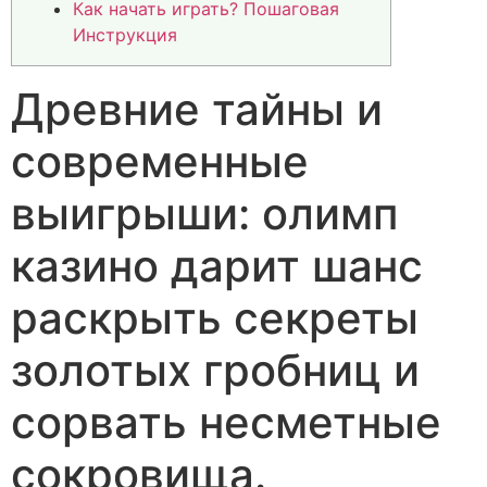
Как начать играть? Пошаговая
Инструкция
Древние тайны и
современные
выигрыши: олимп
казино дарит шанс
раскрыть секреты
золотых гробниц и
сорвать несметные
сокровища.