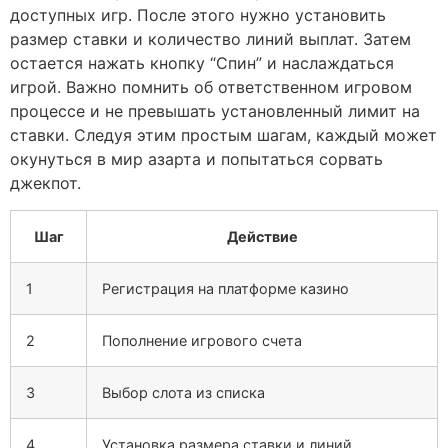
доступных игр. После этого нужно установить
размер ставки и количество линий выплат. Затем
остается нажать кнопку “Спин” и наслаждаться
игрой. Важно помнить об ответственном игровом
процессе и не превышать установленный лимит на
ставки. Следуя этим простым шагам, каждый может
окунуться в мир азарта и попытаться сорвать
джекпот.
Шаг
Действие
1
Регистрация на платформе казино
2
Пополнение игрового счета
3
Выбор слота из списка
4
Установка размера ставки и линий