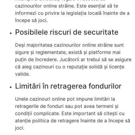
cazinourilor online străine. Este esențial să te
informezi cu privire la legislația locală înainte de a
începe să joci.
Posibilele riscuri de securitate
Deși majoritatea cazinourilor online străine sunt
sigure și reglementate, există și platforme mai
puțin de încredere. Jucătorii ar trebui să se asigure
că aleg cazinouri cu o reputație solidă și licențe
valide.
Limitări în retragerea fondurilor
Unele cazinouri online pot impune limitări la
retragerile de fonduri sau pot avea termeni și
condiții complicate. Este important să citești cu
atenție politica de retragere înainte de a începe să
joci.