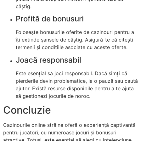
câștig.
Profită de bonusuri
Folosește bonusurile oferite de cazinouri pentru a
îți extinde șansele de câștig. Asigură-te că citești
termenii și condițiile asociate cu aceste oferte.
Joacă responsabil
Este esențial să joci responsabil. Dacă simți că
pierderile devin problematice, ia o pauză sau caută
ajutor. Există resurse disponibile pentru a te ajuta
să gestionezi jocurile de noroc.
Concluzie
Cazinourile online străine oferă o experiență captivantă
pentru jucători, cu numeroase jocuri și bonusuri
atractive. Totuși, este esențial să alegi cu înțelepciune