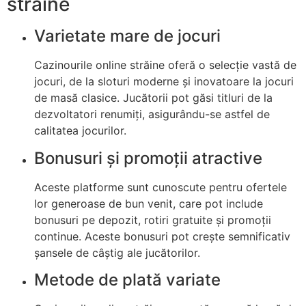
străine
Varietate mare de jocuri
Cazinourile online străine oferă o selecție vastă de
jocuri, de la sloturi moderne și inovatoare la jocuri
de masă clasice. Jucătorii pot găsi titluri de la
dezvoltatori renumiți, asigurându-se astfel de
calitatea jocurilor.
Bonusuri și promoții atractive
Aceste platforme sunt cunoscute pentru ofertele
lor generoase de bun venit, care pot include
bonusuri pe depozit, rotiri gratuite și promoții
continue. Aceste bonusuri pot crește semnificativ
șansele de câștig ale jucătorilor.
Metode de plată variate