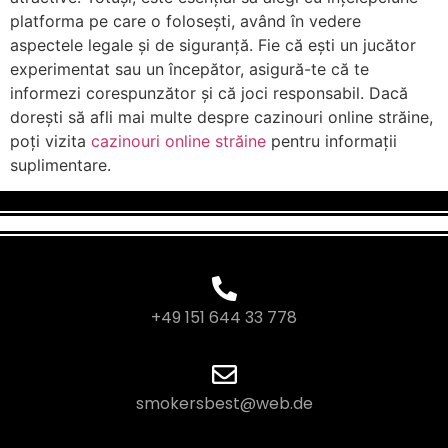
platforma pe care o folosești, având în vedere
aspectele legale și de siguranță. Fie că ești un jucător
experimentat sau un începător, asigură-te că te
informezi corespunzător și că joci responsabil. Dacă
dorești să afli mai multe despre cazinouri online străine,
poți vizita
cazinouri online străine
pentru informații
suplimentare.
+49 151 644 33 778
smokersbest@web.de