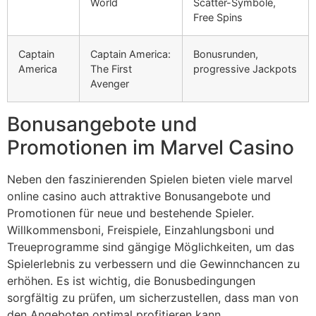
World
Scatter-Symbole,
Free Spins
Captain
Captain America:
Bonusrunden,
America
The First
progressive Jackpots
Avenger
Bonusangebote und
Promotionen im Marvel Casino
Neben den faszinierenden Spielen bieten viele marvel
online casino auch attraktive Bonusangebote und
Promotionen für neue und bestehende Spieler.
Willkommensboni, Freispiele, Einzahlungsboni und
Treueprogramme sind gängige Möglichkeiten, um das
Spielerlebnis zu verbessern und die Gewinnchancen zu
erhöhen. Es ist wichtig, die Bonusbedingungen
sorgfältig zu prüfen, um sicherzustellen, dass man von
den Angeboten optimal profitieren kann.