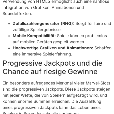
Verwendung von HTML5 ermöglicht auch eine nahtlose
Integration von Grafiken, Animationen und
Soundeffekten.
Zufallszahlengenerator (RNG):
Sorgt für faire und
zufällige Spielergebnisse.
Mobile Kompatibilität:
Spiele können problemlos
auf mobilen Geräten gespielt werden.
Hochwertige Grafiken und Animationen:
Schaffen
eine immersive Spielerfahrung.
Progressive Jackpots und die
Chance auf riesige Gewinne
Ein besonders aufregendes Merkmal vieler Marvel-Slots
sind die progressiven Jackpots. Diese Jackpots steigen
mit jeder Wette, die von Spielern aufgetätigt wird, und
können enorme Summen erreichen. Die Auszahlung
eines progressiven Jackpots kann das Leben eines
Spielers in Sekundenschnelle verändern.