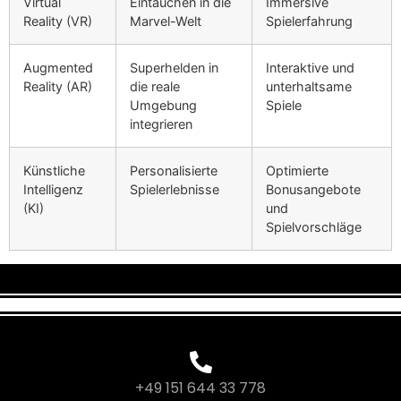
Virtual
Eintauchen in die
Immersive
Reality (VR)
Marvel-Welt
Spielerfahrung
Augmented
Superhelden in
Interaktive und
Reality (AR)
die reale
unterhaltsame
Umgebung
Spiele
integrieren
Künstliche
Personalisierte
Optimierte
Intelligenz
Spielerlebnisse
Bonusangebote
(KI)
und
Spielvorschläge
+49 151 644 33 778