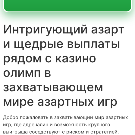
Интригующий азарт
и щедрые выплаты
рядом с казино
олимп в
захватывающем
мире азартных игр
Добро пожаловать в захватывающий мир азартных
игр, где адреналин и возможность крупного
выигрыша соседствуют с риском и стратегией.