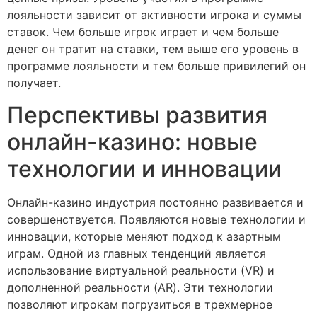
лояльности зависит от активности игрока и суммы
ставок. Чем больше игрок играет и чем больше
денег он тратит на ставки, тем выше его уровень в
программе лояльности и тем больше привилегий он
получает.
Перспективы развития
онлайн-казино: новые
технологии и инновации
Онлайн-казино индустрия постоянно развивается и
совершенствуется. Появляются новые технологии и
инновации, которые меняют подход к азартным
играм. Одной из главных тенденций является
использование виртуальной реальности (VR) и
дополненной реальности (AR). Эти технологии
позволяют игрокам погрузиться в трехмерное