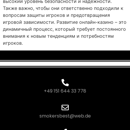
высокий уровень безопасности и надежности.
Также важно, чтобы они ответственно подходили к
вопросам защиты игроков и предотвращения
игровой зависимости. Развитие онлайн-казино – это
динамичный процесс, который требует постоянного
внимания к новым тенденциям и потребностям
игроков.
+49 151 644 33 778
smokersbest@web.de