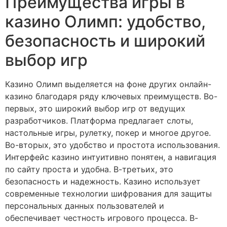
Преимущества игры в
казино Олимп: удобство,
безопасность и широкий
выбор игр
Казино Олимп выделяется на фоне других онлайн-
казино благодаря ряду ключевых преимуществ. Во-
первых, это широкий выбор игр от ведущих
разработчиков. Платформа предлагает слоты,
настольные игры, рулетку, покер и многое другое.
Во-вторых, это удобство и простота использования.
Интерфейс казино интуитивно понятен, а навигация
по сайту проста и удобна. В-третьих, это
безопасность и надежность. Казино использует
современные технологии шифрования для защиты
персональных данных пользователей и
обеспечивает честность игрового процесса. В-