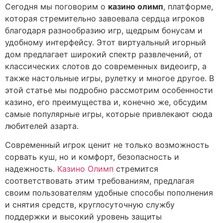
Сегодня мы поговорим о
казино олимп
, платформе,
которая стремительно завоевала сердца игроков
благодаря разнообразию игр, щедрым бонусам и
удобному интерфейсу. Этот виртуальный игорный
дом предлагает широкий спектр развлечений, от
классических слотов до современных видеоигр, а
также настольные игры, рулетку и многое другое. В
этой статье мы подробно рассмотрим особенности
казино, его преимущества и, конечно же, обсудим
самые популярные игры, которые привлекают сюда
любителей азарта.
Современный игрок ценит не только возможность
сорвать куш, но и комфорт, безопасность и
надежность.
Казино Олимп
стремится
соответствовать этим требованиям, предлагая
своим пользователям удобные способы пополнения
и снятия средств, круглосуточную службу
поддержки и высокий уровень защиты