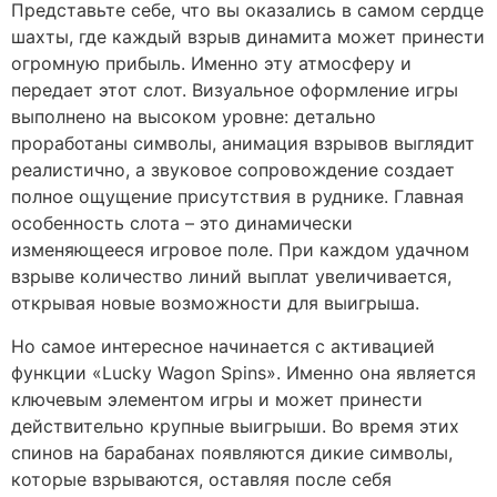
Представьте себе, что вы оказались в самом сердце
шахты, где каждый взрыв динамита может принести
огромную прибыль. Именно эту атмосферу и
передает этот слот. Визуальное оформление игры
выполнено на высоком уровне: детально
проработаны символы, анимация взрывов выглядит
реалистично, а звуковое сопровождение создает
полное ощущение присутствия в руднике. Главная
особенность слота – это динамически
изменяющееся игровое поле. При каждом удачном
взрыве количество линий выплат увеличивается,
открывая новые возможности для выигрыша.
Но самое интересное начинается с активацией
функции «Lucky Wagon Spins». Именно она является
ключевым элементом игры и может принести
действительно крупные выигрыши. Во время этих
спинов на барабанах появляются дикие символы,
которые взрываются, оставляя после себя