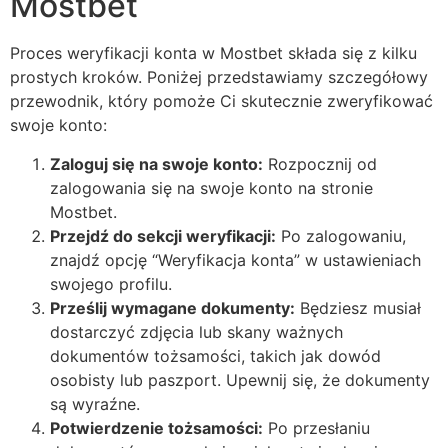
Mostbet
Proces weryfikacji konta w Mostbet składa się z kilku
prostych kroków. Poniżej przedstawiamy szczegółowy
przewodnik, który pomoże Ci skutecznie zweryfikować
swoje konto:
Zaloguj się na swoje konto:
Rozpocznij od
zalogowania się na swoje konto na stronie
Mostbet.
Przejdź do sekcji weryfikacji:
Po zalogowaniu,
znajdź opcję “Weryfikacja konta” w ustawieniach
swojego profilu.
Prześlij wymagane dokumenty:
Będziesz musiał
dostarczyć zdjęcia lub skany ważnych
dokumentów tożsamości, takich jak dowód
osobisty lub paszport. Upewnij się, że dokumenty
są wyraźne.
Potwierdzenie tożsamości:
Po przesłaniu