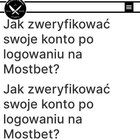
Jak zweryfikować
swoje konto po
logowaniu na
Mostbet?
Jak zweryfikować
swoje konto po
logowaniu na
Mostbet?