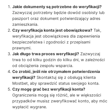
Jakie dokumenty są potrzebne do weryfikacji?
Zazwyczaj potrzebny będzie dowód osobisty lub
paszport oraz dokument potwierdzający adres
zamieszkania.
Czy weryfikacja konta jest obowiązkowa?
Tak,
weryfikacja jest obowiązkowa dla zapewnienia
bezpieczeństwa i zgodności z przepisami
prawnymi.
Jak długo trwa proces weryfikacji?
Zazwyczaj
trwa to od kilku godzin do kilku dni, w zależności
od obciążenia zespołu wsparcia.
Co zrobić, jeśli nie otrzymałem potwierdzenia
weryfikacji?
Skontaktuj się z obsługą klienta
Mostbet, aby sprawdzić status swojego konta.
Czy mogę grać bez weryfikacji konta?
Ograniczenia mogą się różnić, ale w większości
przypadków musisz zweryfikować konto, aby móc
wypłacić wygrane.