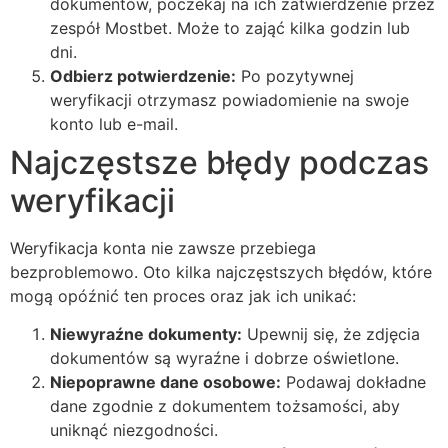
dokumentów, poczekaj na ich zatwierdzenie przez
zespół Mostbet. Może to zająć kilka godzin lub
dni.
Odbierz potwierdzenie:
Po pozytywnej
weryfikacji otrzymasz powiadomienie na swoje
konto lub e-mail.
Najczęstsze błędy podczas
weryfikacji
Weryfikacja konta nie zawsze przebiega
bezproblemowo. Oto kilka najczęstszych błędów, które
mogą opóźnić ten proces oraz jak ich unikać:
Niewyraźne dokumenty:
Upewnij się, że zdjęcia
dokumentów są wyraźne i dobrze oświetlone.
Niepoprawne dane osobowe:
Podawaj dokładne
dane zgodnie z dokumentem tożsamości, aby
uniknąć niezgodności.