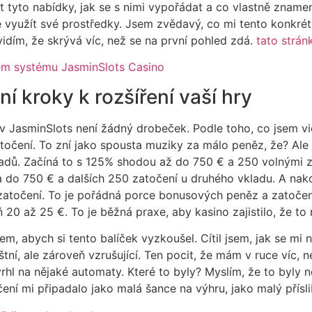
t tyto nabídky, jak se s nimi vypořádat a co vlastně znamena
e využít své prostředky. Jsem zvědavý, co mi tento konkrét
vidím, že skrývá víc, než se na první pohled zdá.
tato strán
ém systému JasminSlots Casino
ní kroky k rozšíření vaší hry
ek v JasminSlots není žádný drobeček. Podle toho, co jsem 
očení. To zní jako spousta muziky za málo peněz, že? Ale j
kladů. Začíná to s 125% shodou až do 750 € a 250 volnými
 do 750 € a dalších 250 zatočení u druhého vkladu. A nakon
zatočení. To je pořádná porce bonusových peněz a zatočen
oň 20 až 25 €. To je běžná praxe, aby kasino zajistilo, že to
m, abych si tento balíček vyzkoušel. Cítil jsem, jak se mi 
štní, ale zároveň vzrušující. Ten pocit, že mám v ruce víc, 
hl na nějaké automaty. Které to byly? Myslím, že to byly ně
í mi připadalo jako malá šance na výhru, jako malý přísli