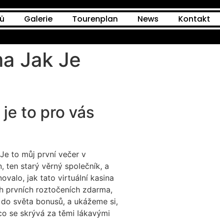
ü
Galerie
Tourenplan
News
Kontakt
a Jak Je
je to pro vás
Je to můj první večer v
, ten starý věrný společník, a
ovalo, jak tato virtuální kasina
ch prvních roztočeních zdarma,
do světa bonusů, a ukážeme si,
 co se skrývá za těmi lákavými