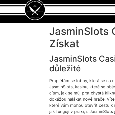
JasminSlots 
Získat
JasminSlots Casi
důležité
Proplétám se lobby, která se na m
JasminSlots, kasinu, které se obj
cítím, jak se můj prst chystá klik
dokážou nalákat nové hráče. Víte,
které vám mohou otevřít cestu k 
jak fungují v praxi, s JasminSlot