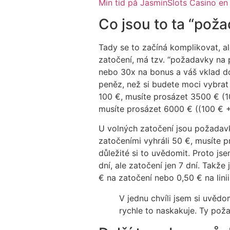
Min tid på JasminSlots Casino en 
Co jsou to ta “pož
Tady se to začíná komplikovat, a
zatočení, má tzv. “požadavky na 
nebo 30x na bonus a váš vklad d
peněz, než si budete moci vybrat
100 €, musíte prosázet 3500 € (10
musíte prosázet 6000 € ((100 € + 
U volných zatočení jsou požadavky
zatočeními vyhráli 50 €, musíte p
důležité si to uvědomit. Proto j
dní, ale zatočení jen 7 dní. Takž
€ na zatočení nebo 0,50 € na lini
V jednu chvíli jsem si uvědo
rychle to naskakuje. Ty pož