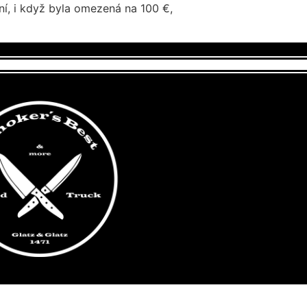
ní, i když byla omezená na 100 €,