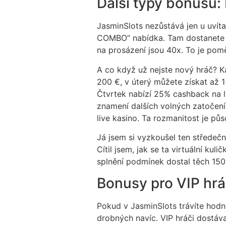
Další typy bonusů:
JasminSlots nezůstává jen u uvít
COMBO” nabídka. Tam dostanete 
na prosázení jsou 40x. To je pom
A co když už nejste nový hráč? K
200 €, v úterý můžete získat až 1
Čtvrtek nabízí 25% cashback na l
znamení dalších volných zatočení
live kasino. Ta rozmanitost je půs
Já jsem si vyzkoušel ten středeční
Cítil jsem, jak se ta virtuální kul
splnění podmínek dostal těch 150
Bonusy pro VIP hráč
Pokud v JasminSlots trávíte hodně
drobných navíc. VIP hráči dostáva