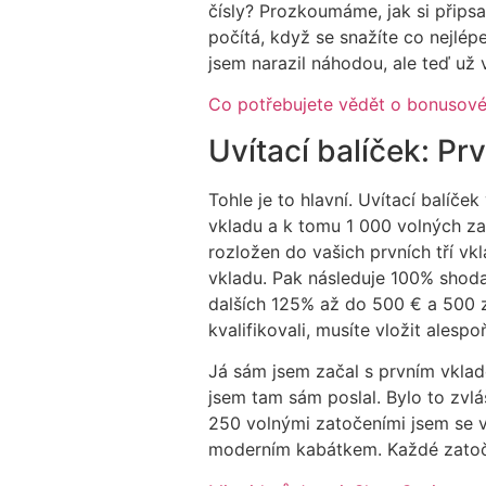
čísly? Prozkoumáme, jak si připsa
počítá, když se snažíte co nejlép
jsem narazil náhodou, ale teď už 
Co potřebujete vědět o bonusov
Uvítací balíček: Prv
Tohle je to hlavní. Uvítací balíč
vkladu a k tomu 1 000 volných zat
rozložen do vašich prvních tří v
vkladu. Pak následuje 100% shoda
dalších 125% až do 500 € a 500 
kvalifikovali, musíte vložit alesp
Já sám jsem začal s prvním vklade
jsem tam sám poslal. Bylo to zvlá
250 volnými zatočeními jsem se vr
moderním kabátkem. Každé zatočen