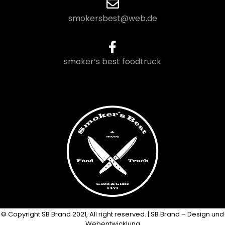
smokersbest@web.de
smoker‘s best foodtruck
© Copyright SB Brand 2021, All right reserved. | SB Brand – Design und
Webentwicklung