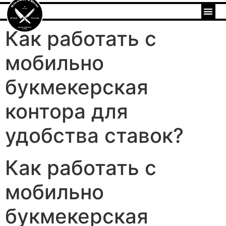
Как работать с
мобильно
букмекерская
контора для
удобства ставок?
Как работать с
мобильно
букмекерская