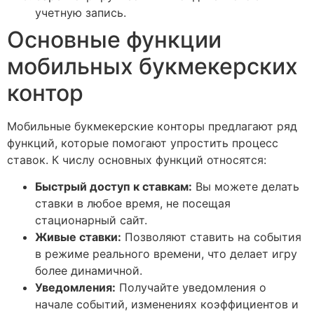
учетную запись.
Основные функции
мобильных букмекерских
контор
Мобильные букмекерские конторы предлагают ряд
функций, которые помогают упростить процесс
ставок. К числу основных функций относятся:
Быстрый доступ к ставкам:
Вы можете делать
ставки в любое время, не посещая
стационарный сайт.
Живые ставки:
Позволяют ставить на события
в режиме реального времени, что делает игру
более динамичной.
Уведомления:
Получайте уведомления о
начале событий, изменениях коэффициентов и