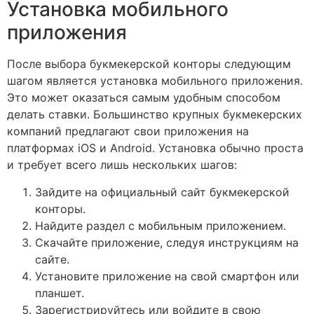
Установка мобильного
приложения
После выбора букмекерской конторы следующим
шагом является установка мобильного приложения.
Это может оказаться самым удобным способом
делать ставки. Большинство крупных букмекерских
компаний предлагают свои приложения на
платформах iOS и Android. Установка обычно проста
и требует всего лишь нескольких шагов:
Зайдите на официальный сайт букмекерской
конторы.
Найдите раздел с мобильным приложением.
Скачайте приложение, следуя инструкциям на
сайте.
Установите приложение на свой смартфон или
планшет.
Зарегистрируйтесь или войдите в свою