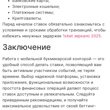
Банковские карты;
Электронные кошельки;
Платежные системы;
Криптовалюты.
Перед началом ставок обязательно ознакомьтесь с
условиями и сроками обработки транзакций, чтобы
избежать ненужных задержек
1xbet зеркало 2025
.
Заключение
Работа с мобильной букмекерской конторой — это
удобный способ делать ставки, позволяющий вам
быть активным участником событий, не теряя
времени. Выбор надежной платформы, установка
приложения, функциональные возможности и
простота финансовых операций делают процесс
ставок доступным и увлекательным. Следуйте
приведенным рекомендациям, и получайте
максимальное удовольствие от своей беттинг-