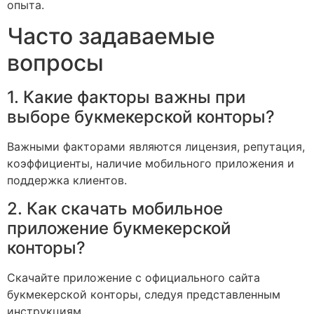
опыта.
Часто задаваемые
вопросы
1. Какие факторы важны при
выборе букмекерской конторы?
Важными факторами являются лицензия, репутация,
коэффициенты, наличие мобильного приложения и
поддержка клиентов.
2. Как скачать мобильное
приложение букмекерской
конторы?
Скачайте приложение с официального сайта
букмекерской конторы, следуя представленным
инструкциям.