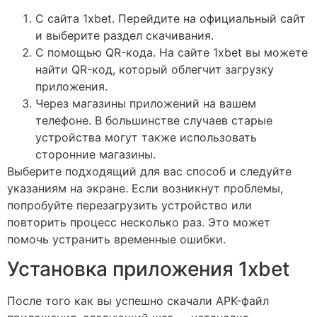
С сайта 1xbet. Перейдите на официальный сайт
и выберите раздел скачивания.
С помощью QR-кода. На сайте 1xbet вы можете
найти QR-код, который облегчит загрузку
приложения.
Через магазины приложений на вашем
телефоне. В большинстве случаев старые
устройства могут также использовать
сторонние магазины.
Выберите подходящий для вас способ и следуйте
указаниям на экране. Если возникнут проблемы,
попробуйте перезагрузить устройство или
повторить процесс несколько раз. Это может
помочь устранить временные ошибки.
Установка приложения 1xbet
После того как вы успешно скачали APK-файл