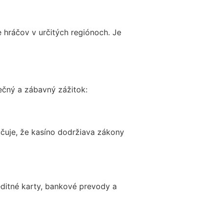
 hráčov v určitých regiónoch. Je
pečný a zábavný zážitok:
učuje, že kasíno dodržiava zákony
ditné karty, bankové prevody a