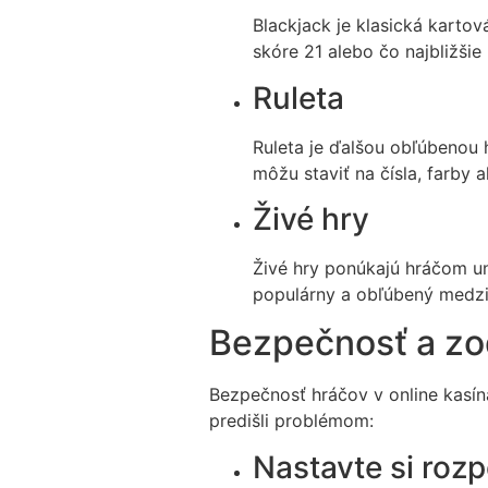
Blackjack je klasická kartov
skóre 21 alebo čo najbližši
Ruleta
Ruleta je ďalšou obľúbenou 
môžu staviť na čísla, farby 
Živé hry
Živé hry ponúkajú hráčom un
populárny a obľúbený medzi
Bezpečnosť a zo
Bezpečnosť hráčov v online kasín
predišli problémom:
Nastavte si roz