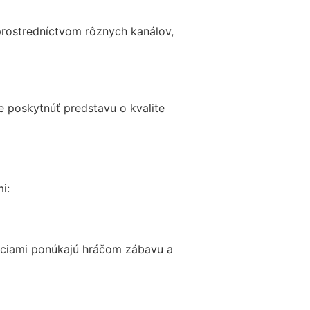
prostredníctvom rôznych kanálov,
e poskytnúť predstavu o kvalite
i:
nkciami ponúkajú hráčom zábavu a