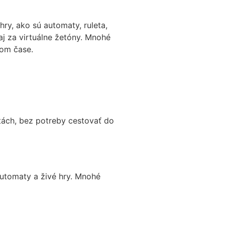
hry, ako sú automaty, ruleta,
aj za virtuálne žetóny. Mnohé
nom čase.
tách, bez potreby cestovať do
automaty a živé hry. Mnohé