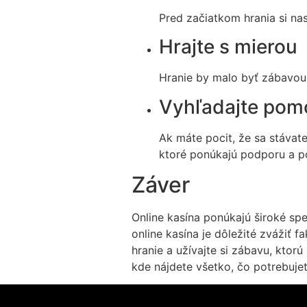
Pred začiatkom hrania si nas
Hrajte s mierou
Hranie by malo byť zábavou,
Vyhľadajte pomo
Ak máte pocit, že sa stávat
ktoré ponúkajú podporu a p
Záver
Online kasína ponúkajú široké sp
online kasína je dôležité zvážiť
hranie a užívajte si zábavu, ktor
kde nájdete všetko, čo potrebujet