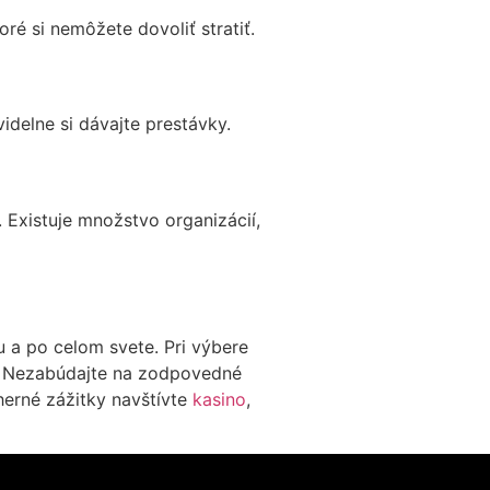
ré si nemôžete dovoliť stratiť.
idelne si dávajte prestávky.
 Existuje množstvo organizácií,
u a po celom svete. Pri výbere
ra. Nezabúdajte na zodpovedné
herné zážitky navštívte
kasino
,