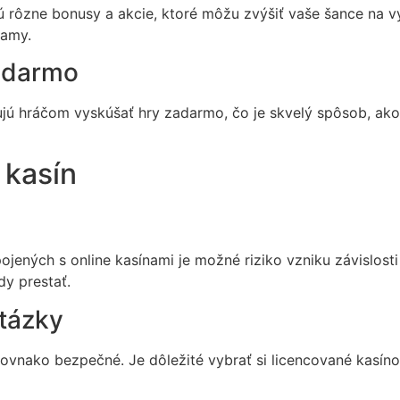
ú rôzne bonusy a akcie, ktoré môžu zvýšiť vaše šance na vý
ramy.
adarmo
ú hráčom vyskúšať hry zadarmo, čo je skvelý spôsob, ako 
 kasín
ojených s online kasínami je možné riziko vzniku závislost
dy prestať.
tázky
rovnako bezpečné. Je dôležité vybrať si licencované kasíno