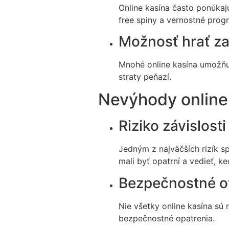
Online kasína často ponúkaj
free spiny a vernostné prog
Možnosť hrať z
Mnohé online kasína umožňuj
straty peňazí.
Nevýhody online
Riziko závislosti
Jedným z najväčších rizík sp
mali byť opatrní a vedieť, ke
Bezpečnostné o
Nie všetky online kasína sú 
bezpečnostné opatrenia.