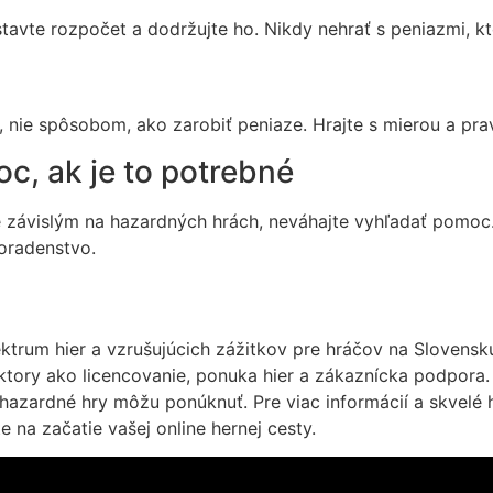
tavte rozpočet a dodržujte ho. Nikdy nehrať s peniazmi, kto
 nie spôsobom, ako zarobiť peniaze. Hrajte s mierou a prav
c, ak je to potrebné
e závislým na hazardných hrách, neváhajte vyhľadať pomoc.
oradenstvo.
ektrum hier a vzrušujúcich zážitkov pre hráčov na Slovensk
 faktory ako licencovanie, ponuka hier a zákaznícka podpo
ú hazardné hry môžu ponúknuť. Pre viac informácií a skvelé 
e na začatie vašej online hernej cesty.