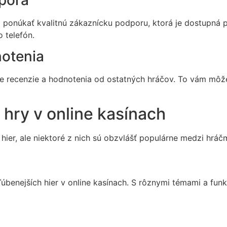
 ponúkať kvalitnú zákaznícku podporu, ktorá je dostupná 
o telefón.
notenia
ajte recenzie a hodnotenia od ostatných hráčov. To vám môž
 hry v online kasínach
ier, ale niektoré z nich sú obzvlášť populárne medzi hráčm
úbenejších hier v online kasínach. S rôznymi témami a fu