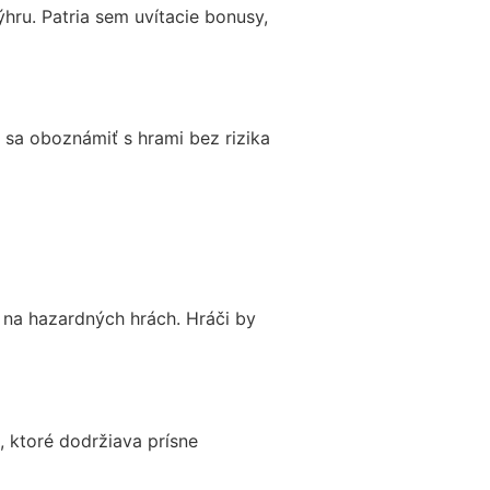
hru. Patria sem uvítacie bonusy,
sa oboznámiť s hrami bez rizika
i na hazardných hrách. Hráči by
, ktoré dodržiava prísne