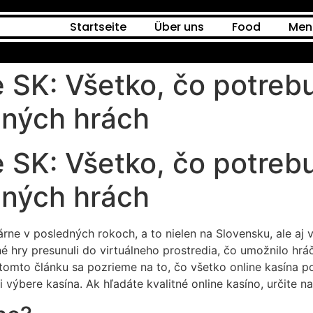
Startseite
Über uns
Food
Men
 SK: Všetko, čo potrebu
dných hrách
 SK: Všetko, čo potrebu
dných hrách
lárne v posledných rokoch, a to nielen na Slovensku, ale a
dné hry presunuli do virtuálneho prostredia, čo umožnilo h
omto článku sa pozrieme na to, čo všetko online kasína p
 výbere kasína. Ak hľadáte kvalitné online kasíno, určite n