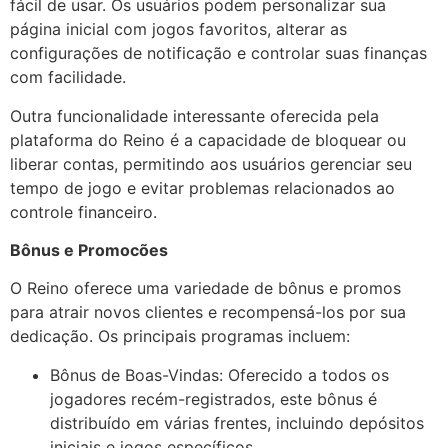
fácil de usar. Os usuários podem personalizar sua
página inicial com jogos favoritos, alterar as
configurações de notificação e controlar suas finanças
com facilidade.
Outra funcionalidade interessante oferecida pela
plataforma do Reino é a capacidade de bloquear ou
liberar contas, permitindo aos usuários gerenciar seu
tempo de jogo e evitar problemas relacionados ao
controle financeiro.
Bônus e Promocões
O Reino oferece uma variedade de bônus e promos
para atrair novos clientes e recompensá-los por sua
dedicação. Os principais programas incluem:
Bônus de Boas-Vindas: Oferecido a todos os
jogadores recém-registrados, este bônus é
distribuído em várias frentes, incluindo depósitos
iniciais e jogos específicos.