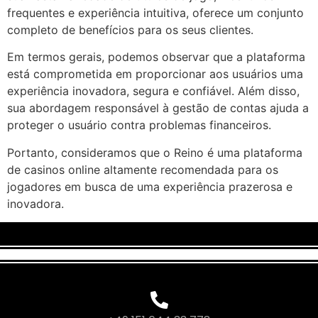
frequentes e experiência intuitiva, oferece um conjunto
completo de benefícios para os seus clientes.
Em termos gerais, podemos observar que a plataforma
está comprometida em proporcionar aos usuários uma
experiência inovadora, segura e confiável. Além disso,
sua abordagem responsável à gestão de contas ajuda a
proteger o usuário contra problemas financeiros.
Portanto, consideramos que o Reino é uma plataforma
de casinos online altamente recomendada para os
jogadores em busca de uma experiência prazerosa e
inovadora.