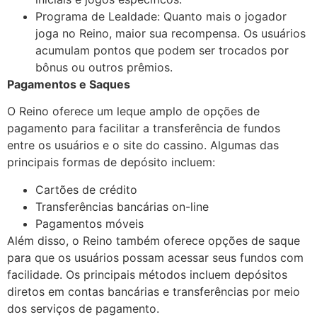
Programa de Lealdade: Quanto mais o jogador
joga no Reino, maior sua recompensa. Os usuários
acumulam pontos que podem ser trocados por
bônus ou outros prêmios.
Pagamentos e Saques
O Reino oferece um leque amplo de opções de
pagamento para facilitar a transferência de fundos
entre os usuários e o site do cassino. Algumas das
principais formas de depósito incluem:
Cartões de crédito
Transferências bancárias on-line
Pagamentos móveis
Além disso, o Reino também oferece opções de saque
para que os usuários possam acessar seus fundos com
facilidade. Os principais métodos incluem depósitos
diretos em contas bancárias e transferências por meio
dos serviços de pagamento.