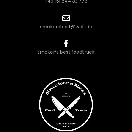
+49 151 644 33 778
smokersbest@web.de
smoker‘s best foodtruck