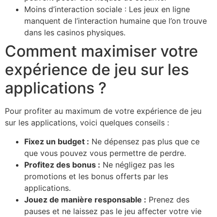
Moins d’interaction sociale : Les jeux en ligne
manquent de l’interaction humaine que l’on trouve
dans les casinos physiques.
Comment maximiser votre
expérience de jeu sur les
applications ?
Pour profiter au maximum de votre expérience de jeu
sur les applications, voici quelques conseils :
Fixez un budget :
Ne dépensez pas plus que ce
que vous pouvez vous permettre de perdre.
Profitez des bonus :
Ne négligez pas les
promotions et les bonus offerts par les
applications.
Jouez de manière responsable :
Prenez des
pauses et ne laissez pas le jeu affecter votre vie