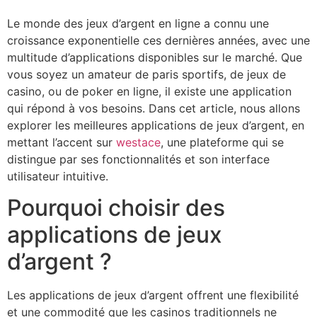
Le monde des jeux d’argent en ligne a connu une
croissance exponentielle ces dernières années, avec une
multitude d’applications disponibles sur le marché. Que
vous soyez un amateur de paris sportifs, de jeux de
casino, ou de poker en ligne, il existe une application
qui répond à vos besoins. Dans cet article, nous allons
explorer les meilleures applications de jeux d’argent, en
mettant l’accent sur
westace
, une plateforme qui se
distingue par ses fonctionnalités et son interface
utilisateur intuitive.
Pourquoi choisir des
applications de jeux
d’argent ?
Les applications de jeux d’argent offrent une flexibilité
et une commodité que les casinos traditionnels ne