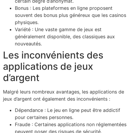
certain degré d’anonymat.
Bonus : Les plateformes en ligne proposent
souvent des bonus plus généreux que les casinos
physiques.
Variété : Une vaste gamme de jeux est
généralement disponible, des classiques aux
nouveautés.
Les inconvénients des
applications de jeux
d’argent
Malgré leurs nombreux avantages, les applications de
jeux d’argent ont également des inconvénients :
Dépendance : Le jeu en ligne peut être addictif
pour certaines personnes.
Fraude : Certaines applications non réglementées
peuvent poser des risques de sécurité.