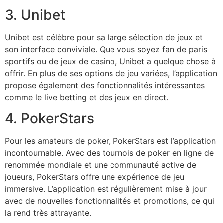
3. Unibet
Unibet est célèbre pour sa large sélection de jeux et
son interface conviviale. Que vous soyez fan de paris
sportifs ou de jeux de casino, Unibet a quelque chose à
offrir. En plus de ses options de jeu variées, l’application
propose également des fonctionnalités intéressantes
comme le live betting et des jeux en direct.
4. PokerStars
Pour les amateurs de poker, PokerStars est l’application
incontournable. Avec des tournois de poker en ligne de
renommée mondiale et une communauté active de
joueurs, PokerStars offre une expérience de jeu
immersive. L’application est régulièrement mise à jour
avec de nouvelles fonctionnalités et promotions, ce qui
la rend très attrayante.