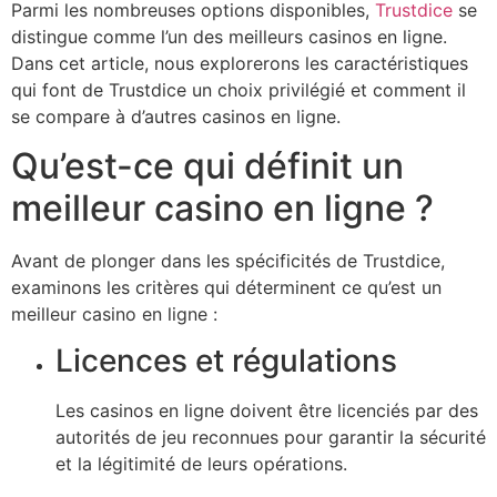
Parmi les nombreuses options disponibles,
Trustdice
se
distingue comme l’un des meilleurs casinos en ligne.
Dans cet article, nous explorerons les caractéristiques
qui font de Trustdice un choix privilégié et comment il
se compare à d’autres casinos en ligne.
Qu’est-ce qui définit un
meilleur casino en ligne ?
Avant de plonger dans les spécificités de Trustdice,
examinons les critères qui déterminent ce qu’est un
meilleur casino en ligne :
Licences et régulations
Les casinos en ligne doivent être licenciés par des
autorités de jeu reconnues pour garantir la sécurité
et la légitimité de leurs opérations.