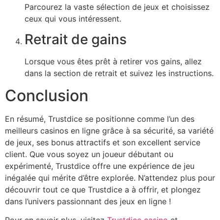
Parcourez la vaste sélection de jeux et choisissez
ceux qui vous intéressent.
Retrait de gains
Lorsque vous êtes prêt à retirer vos gains, allez
dans la section de retrait et suivez les instructions.
Conclusion
En résumé, Trustdice se positionne comme l’un des
meilleurs casinos en ligne grâce à sa sécurité, sa variété
de jeux, ses bonus attractifs et son excellent service
client. Que vous soyez un joueur débutant ou
expérimenté, Trustdice offre une expérience de jeu
inégalée qui mérite d’être explorée. N’attendez plus pour
découvrir tout ce que Trustdice a à offrir, et plongez
dans l’univers passionnant des jeux en ligne !