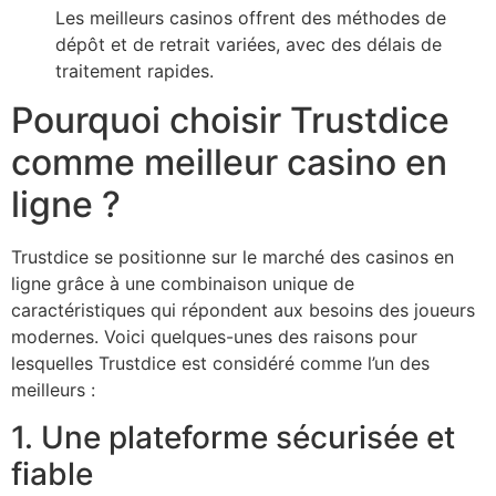
Les meilleurs casinos offrent des méthodes de
dépôt et de retrait variées, avec des délais de
traitement rapides.
Pourquoi choisir Trustdice
comme meilleur casino en
ligne ?
Trustdice se positionne sur le marché des casinos en
ligne grâce à une combinaison unique de
caractéristiques qui répondent aux besoins des joueurs
modernes. Voici quelques-unes des raisons pour
lesquelles Trustdice est considéré comme l’un des
meilleurs :
1. Une plateforme sécurisée et
fiable