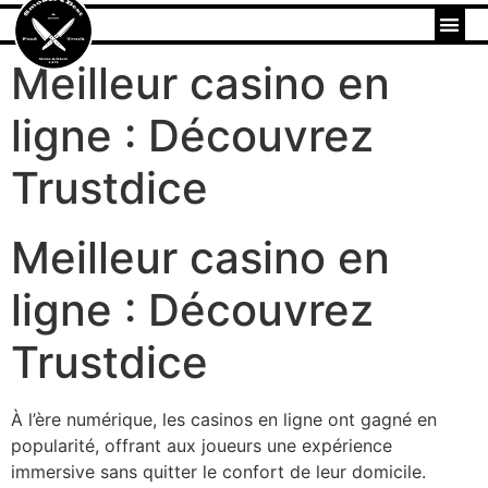
Meilleur casino en
ligne : Découvrez
Trustdice
Meilleur casino en
ligne : Découvrez
Trustdice
À l’ère numérique, les casinos en ligne ont gagné en
popularité, offrant aux joueurs une expérience
immersive sans quitter le confort de leur domicile.