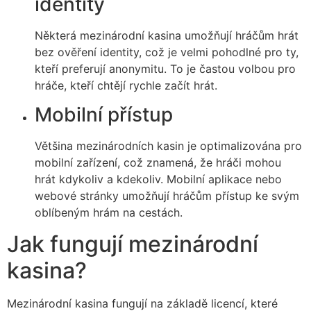
identity
Některá mezinárodní kasina umožňují hráčům hrát
bez ověření identity, což je velmi pohodlné pro ty,
kteří preferují anonymitu. To je častou volbou pro
hráče, kteří chtějí rychle začít hrát.
Mobilní přístup
Většina mezinárodních kasin je optimalizována pro
mobilní zařízení, což znamená, že hráči mohou
hrát kdykoliv a kdekoliv. Mobilní aplikace nebo
webové stránky umožňují hráčům přístup ke svým
oblíbeným hrám na cestách.
Jak fungují mezinárodní
kasina?
Mezinárodní kasina fungují na základě licencí, které