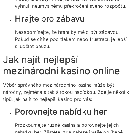
vyhnuli neúmyslnému překročení svého rozpočtu.
Hrajte pro zábavu
Nezapomínejte, že hraní by mělo být zábavou.
Pokud se cítíte pod tlakem nebo frustrací, je lepší
si udělat pauzu.
Jak najít nejlepší
mezinárodní kasino online
Výběr správného mezinárodního kasina může být
náročný, zejména s tak širokou nabídkou. Zde je několik
tipů, jak najít to nejlepší kasino pro vás:
Porovnejte nabídku her
Prozkoumejte různé kasina a porovnejte jejich
nabídku her. Zjistěte, zda nabízejí vaše oblíbené