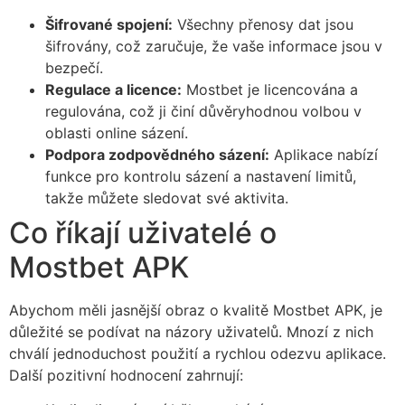
Šifrované spojení:
Všechny přenosy dat jsou
šifrovány, což zaručuje, že vaše informace jsou v
bezpečí.
Regulace a licence:
Mostbet je licencována a
regulována, což ji činí důvěryhodnou volbou v
oblasti online sázení.
Podpora zodpovědného sázení:
Aplikace nabízí
funkce pro kontrolu sázení a nastavení limitů,
takže můžete sledovat své aktivita.
Co říkají uživatelé o
Mostbet APK
Abychom měli jasnější obraz o kvalitě Mostbet APK, je
důležité se podívat na názory uživatelů. Mnozí z nich
chválí jednoduchost použití a rychlou odezvu aplikace.
Další pozitivní hodnocení zahrnují: