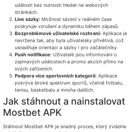
události bez nutnosti hledat na webových
stránkách.
Live sázky:
Možnost sázení v reálném čase
poskytuje vzrušení a dynamiku během zápasů.
Bezproblémové uživatelské rozhraní:
Aplikace je
navržena tak, aby byla uživatelsky přívětivá, což
usnadňuje orientaci a sázky i pro začátečníky.
Push notifikace:
Uživatelé jsou informováni o
zajímavých událostech a promo akcích přímo na
svých zařízeních.
Podpora více sportovních kategorií:
Aplikace
pokrývá široké spektrum sportů, včetně fotbalu,
tenisu, basketbalu a mnoha dalších.
Jak stáhnout a nainstalovat
Mostbet APK
Stáhnout Mostbet APK je snadný proces, který zvládne