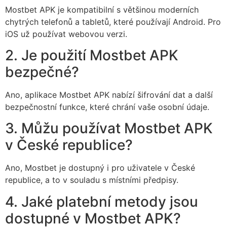
Mostbet APK je kompatibilní s většinou moderních
chytrých telefonů a tabletů, které používají Android. Pro
iOS už používat webovou verzi.
2. Je použití Mostbet APK
bezpečné?
Ano, aplikace Mostbet APK nabízí šifrování dat a další
bezpečnostní funkce, které chrání vaše osobní údaje.
3. Můžu používat Mostbet APK
v České republice?
Ano, Mostbet je dostupný i pro uživatele v České
republice, a to v souladu s místními předpisy.
4. Jaké platební metody jsou
dostupné v Mostbet APK?