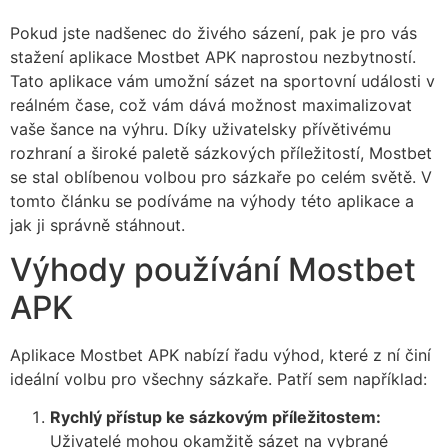
Pokud jste nadšenec do živého sázení, pak je pro vás
stažení aplikace Mostbet APK naprostou nezbytností.
Tato aplikace vám umožní sázet na sportovní události v
reálném čase, což vám dává možnost maximalizovat
vaše šance na výhru. Díky uživatelsky přívětivému
rozhraní a široké paletě sázkových příležitostí, Mostbet
se stal oblíbenou volbou pro sázkaře po celém světě. V
tomto článku se podíváme na výhody této aplikace a
jak ji správně stáhnout.
Výhody používání Mostbet
APK
Aplikace Mostbet APK nabízí řadu výhod, které z ní činí
ideální volbu pro všechny sázkaře. Patří sem například:
Rychlý přístup ke sázkovým příležitostem:
Uživatelé mohou okamžitě sázet na vybrané