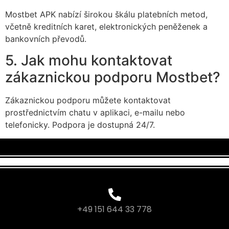
Mostbet APK nabízí širokou škálu platebních metod,
včetně kreditních karet, elektronických peněženek a
bankovních převodů.
5. Jak mohu kontaktovat
zákaznickou podporu Mostbet?
Zákaznickou podporu můžete kontaktovat
prostřednictvím chatu v aplikaci, e-mailu nebo
telefonicky. Podpora je dostupná 24/7.
+49 151 644 33 778