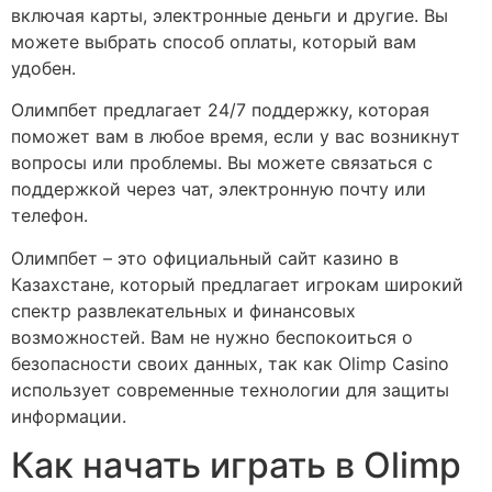
включая карты, электронные деньги и другие. Вы
можете выбрать способ оплаты, который вам
удобен.
Олимпбет предлагает 24/7 поддержку, которая
поможет вам в любое время, если у вас возникнут
вопросы или проблемы. Вы можете связаться с
поддержкой через чат, электронную почту или
телефон.
Олимпбет – это официальный сайт казино в
Казахстане, который предлагает игрокам широкий
спектр развлекательных и финансовых
возможностей. Вам не нужно беспокоиться о
безопасности своих данных, так как Olimp Casino
использует современные технологии для защиты
информации.
Как начать играть в Olimp