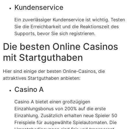
Kundenservice
Ein zuverlässiger Kundenservice ist wichtig. Testen
Sie die Erreichbarkeit und die Reaktionszeit des
Supports, bevor Sie sich registrieren.
Die besten Online Casinos
mit Startguthaben
Hier sind einige der besten Online-Casinos, die
attraktives Startguthaben anbieten:
Casino A
Casino A bietet einen großzügigen
Einzahlungsbonus von 200% auf die erste
Einzahlung. Zusätzlich erhalten neue Spieler 50
Freispiele für ausgewählte Spielautomaten. Die