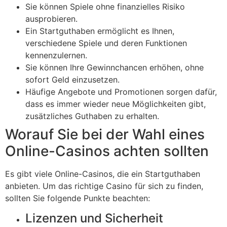
Sie können Spiele ohne finanzielles Risiko
ausprobieren.
Ein Startguthaben ermöglicht es Ihnen,
verschiedene Spiele und deren Funktionen
kennenzulernen.
Sie können Ihre Gewinnchancen erhöhen, ohne
sofort Geld einzusetzen.
Häufige Angebote und Promotionen sorgen dafür,
dass es immer wieder neue Möglichkeiten gibt,
zusätzliches Guthaben zu erhalten.
Worauf Sie bei der Wahl eines
Online-Casinos achten sollten
Es gibt viele Online-Casinos, die ein Startguthaben
anbieten. Um das richtige Casino für sich zu finden,
sollten Sie folgende Punkte beachten:
Lizenzen und Sicherheit