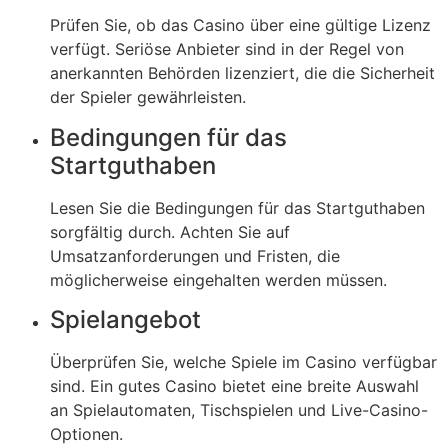
Prüfen Sie, ob das Casino über eine gültige Lizenz
verfügt. Seriöse Anbieter sind in der Regel von
anerkannten Behörden lizenziert, die die Sicherheit
der Spieler gewährleisten.
Bedingungen für das
Startguthaben
Lesen Sie die Bedingungen für das Startguthaben
sorgfältig durch. Achten Sie auf
Umsatzanforderungen und Fristen, die
möglicherweise eingehalten werden müssen.
Spielangebot
Überprüfen Sie, welche Spiele im Casino verfügbar
sind. Ein gutes Casino bietet eine breite Auswahl
an Spielautomaten, Tischspielen und Live-Casino-
Optionen.