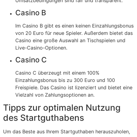
Umsatzbedingungen sind fair und transparent.
Casino B
Im Casino B gibt es einen keinen Einzahlungsbonus
von 20 Euro für neue Spieler. Außerdem bietet das
Casino eine große Auswahl an Tischspielen und
Live-Casino-Optionen.
Casino C
Casino C überzeugt mit einem 100%
Einzahlungsbonus bis zu 300 Euro und 100
Freispiele. Das Casino ist lizenziert und bietet eine
Vielzahl von Zahlungsoptionen an.
Tipps zur optimalen Nutzung
des Startguthabens
Um das Beste aus Ihrem Startguthaben herauszuholen,