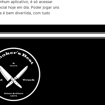
enhum aplicativo, é só acessar
cial hoje em dia. Poder jogar uns
es é bem divertida, com tudo