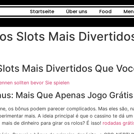
Startseite
Über uns
Food
Men
 os Slots Mais Divertid
Slots Mais Divertidos Que Voc
ennen sollten bevor Sie spielen
us: Mais Que Apenas Jogo Grátis
ne, os bônus podem parecer complicados. Mas eles são, n
rimentar mais. A ideia principal é que o cassino te dá um 
mais de dinheiro para girar os rolos? É isso!
rodadas gráti