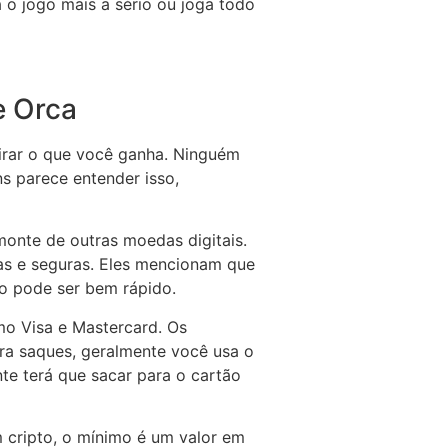
 o jogo mais a sério ou joga todo
e Orca
tirar o que você ganha. Ninguém
s parece entender isso,
monte de outras moedas digitais.
as e seguras. Eles mencionam que
o pode ser bem rápido.
mo Visa e Mastercard. Os
ra saques, geralmente você usa o
e terá que sacar para o cartão
 cripto, o mínimo é um valor em