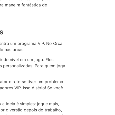
ma maneira fantástica de
s
 entra um programa VIP. No Orca
o nas orcas.
r de nível em um jogo. Eles
s personalizadas. Para quem joga
atar direto se tiver um problema
dores VIP. Isso é sério! Se você
 a ideia é simples: jogue mais,
or diversão depois do trabalho,