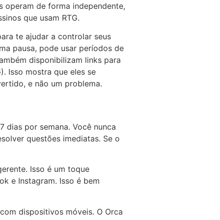
es operam de forma independente,
ssinos que usam RTG.
ra te ajudar a controlar seus
 uma pausa, pode usar períodos de
também disponibilizam links para
 Isso mostra que eles se
ertido, e não um problema.
, 7 dias por semana. Você nunca
resolver questões imediatas. Se o
gerente. Isso é um toque
ok e Instagram. Isso é bem
 com dispositivos móveis. O Orca