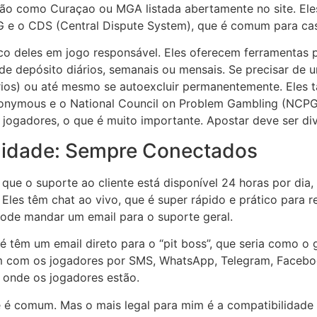
ição como Curaçao ou MGA listada abertamente no site. El
 e o CDS (Central Dispute System), que é comum para ca
o deles em jogo responsável. Eles oferecem ferramentas pa
s de depósito diários, semanais ou mensais. Se precisar de
ários) ou até mesmo se autoexcluir permanentemente. Eles 
ymous e o National Council on Problem Gambling (NCPG).
ogadores, o que é muito importante. Apostar deve ser div
ilidade: Sempre Conectados
 que o suporte ao cliente está disponível 24 horas por dia
. Eles têm chat ao vivo, que é super rápido e prático para 
pode mandar um email para o suporte geral.
té têm um email direto para o “pit boss”, que seria como o 
am com os jogadores por SMS, WhatsApp, Telegram, Facebo
 onde os jogadores estão.
que é comum. Mas o mais legal para mim é a compatibilidade