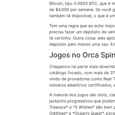
Bitcoin, tipo 0.0003 BTC, que é m
de $4.000 por semana. Se você ga
também tá disponível, o que é um
Tem uma regra que eu acho impo
precisa fazer um depósito de ver
tá certinho. Outra coisa: eles a
depósito pelo menos uma vez. Ent
Jogos no Orca Spi
Chegamos na parte mais divertida:
catálogo focado, com mais de 37
vindo de provedores como Real T
números aleatórios certificados, 
A maioria dos jogos são slots, cl
jackpots progressivos que podem t
Treasure* e *5 Wishes* são bem 
Oddities* e *Ocean’s Quest*, porq