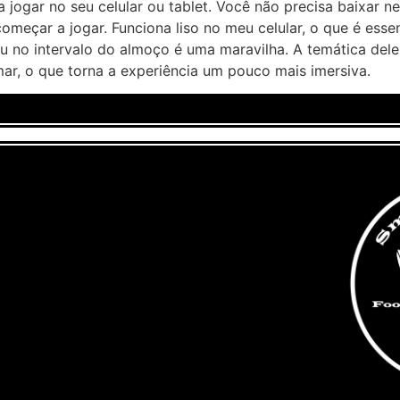
 jogar no seu celular ou tablet. Você não precisa baixar n
omeçar a jogar. Funciona liso no meu celular, o que é essen
u no intervalo do almoço é uma maravilha. A temática del
ar, o que torna a experiência um pouco mais imersiva.