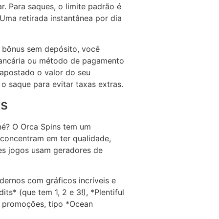
r. Para saques, o limite padrão é
Uma retirada instantânea por dia
 bônus sem depósito, você
 bancária ou método de pagamento
 apostado o valor do seu
 saque para evitar taxas extras.
ts
, né? O Orca Spins tem um
 concentram em ter qualidade,
es jogos usam geradores de
dernos com gráficos incríveis e
s* (que tem 1, 2 e 3!), *Plentiful
m promoções, tipo *Ocean