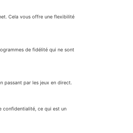
. Cela vous offre une flexibilité
rogrammes de fidélité qui ne sont
 passant par les jeux en direct.
onfidentialité, ce qui est un