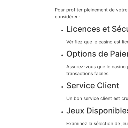
Pour profiter pleinement de votre 
considérer :
Licences et Sécu
Vérifiez que le casino est l
Options de Pai
Assurez-vous que le casino
transactions faciles.
Service Client
Un bon service client est cru
Jeux Disponible
Examinez la sélection de jeu