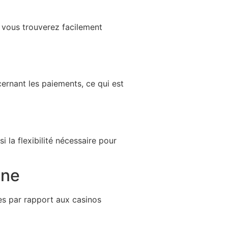
 vous trouverez facilement
ernant les paiements, ce qui est
la flexibilité nécessaire pour
gne
s par rapport aux casinos