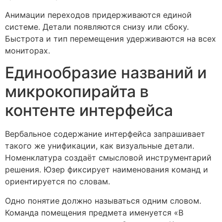
Анимации переходов придерживаются единой
системе. Детали появляются снизу или сбоку.
Быстрота и тип перемещения удерживаются на всех
мониторах.
Единообразие названий и
микрокопирайта в
контенте интерфейса
Вербальное содержание интерфейса запрашивает
такого же унификации, как визуальные детали.
Номенклатура создаёт смысловой инструментарий
решения. Юзер фиксирует наименования команд и
ориентируется по словам.
Одно понятие должно называться одним словом.
Команда помещения предмета именуется «В