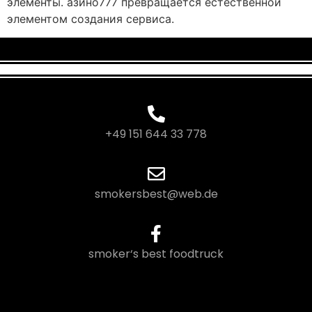
элементы. азино777 превращается естественной
элементом создания сервиса.
+49 151 644 33 778
smokersbest@web.de
smoker‘s best foodtruck