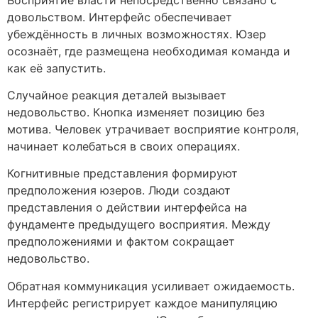
довольством. Интерфейс обеспечивает
убеждённость в личных возможностях. Юзер
осознаёт, где размещена необходимая команда и
как её запустить.
Случайное реакция деталей вызывает
недовольство. Кнопка изменяет позицию без
мотива. Человек утрачивает восприятие контроля,
начинает колебаться в своих операциях.
Когнитивные представления формируют
предположения юзеров. Люди создают
представления о действии интерфейса на
фундаменте предыдущего восприятия. Между
предположениями и фактом сокращает
недовольство.
Обратная коммуникация усиливает ожидаемость.
Интерфейс регистрирует каждое манипуляцию