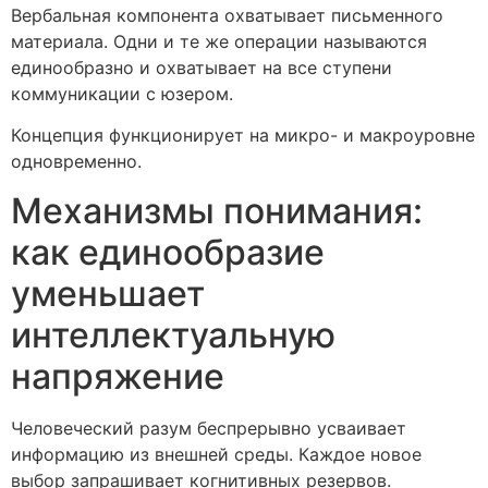
Вербальная компонента охватывает письменного
материала. Одни и те же операции называются
единообразно и охватывает на все ступени
коммуникации с юзером.
Концепция функционирует на микро- и макроуровне
одновременно.
Механизмы понимания:
как единообразие
уменьшает
интеллектуальную
напряжение
Человеческий разум беспрерывно усваивает
информацию из внешней среды. Каждое новое
выбор запрашивает когнитивных резервов.