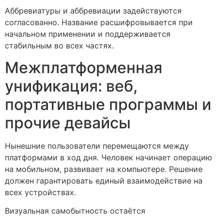
Аббревиатуры и аббревиации задействуются
согласованно. Название расшифровывается при
начальном применении и поддерживается
стабильным во всех частях.
Межплатформенная
унификация: веб,
портативные программы и
прочие девайсы
Нынешние пользователи перемещаются между
платформами в ход дня. Человек начинает операцию
на мобильном, развивает на компьютере. Решение
должен гарантировать единый взаимодействие на
всех устройствах.
Визуальная самобытность остаётся