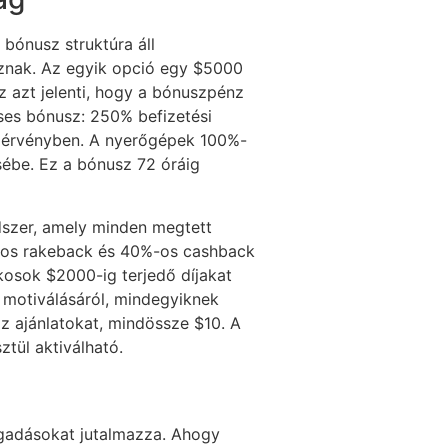
 bónusz struktúra áll
oznak. Az egyik opció egy $5000
z azt jelenti, hogy a bónuszpénz
éses bónusz: 250% befizetési
n érvényben. A nyerőgépek 100%-
sébe. Ez a bónusz 72 óráig
dszer, amely minden megtett
%-os rakeback és 40%-os cashback
kosok $2000-ig terjedő díjakat
 motiválásáról, mindegyiknek
az ajánlatokat, mindössze $10. A
tül aktiválható.
ogadásokat jutalmazza. Ahogy