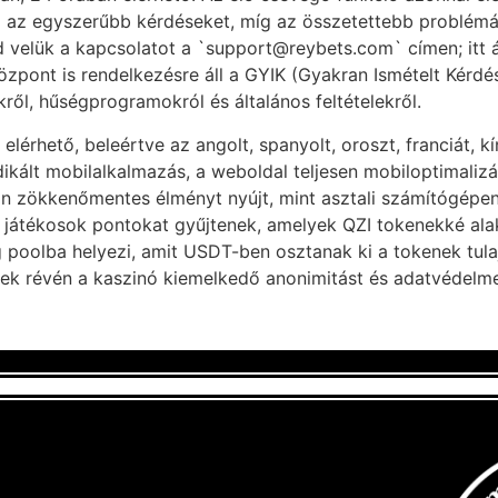
 az egyszerűbb kérdéseket, míg az összetettebb problémá
d velük a kapcsolatot a `support@reybets.com` címen; itt á
özpont is rendelkezésre áll a GYIK (Gyakran Ismételt Kérdé
kről, hűségprogramokról és általános feltételekről.
elérhető, beleértve az angolt, spanyolt, oroszt, franciát, kí
ikált mobilalkalmazás, a weboldal teljesen mobiloptimalizál
 zökkenőmentes élményt nyújt, mint asztali számítógépen. 
a játékosok pontokat gyűjtenek, amelyek QZI tokenekké ala
poolba helyezi, amit USDT-ben osztanak ki a tokenek tula
tések révén a kaszinó kiemelkedő anonimitást és adatvédelme