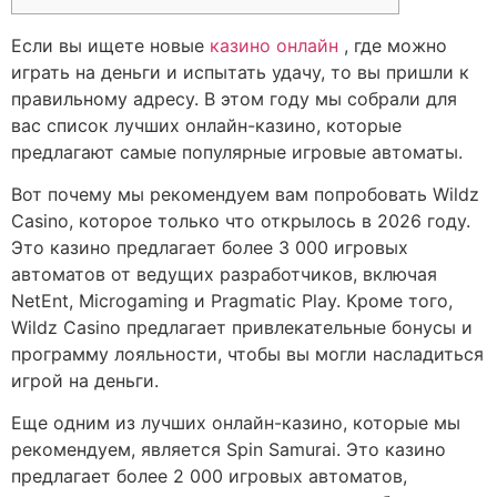
Если вы ищете новые
казино онлайн
, где можно
играть на деньги и испытать удачу, то вы пришли к
правильному адресу. В этом году мы собрали для
вас список лучших онлайн-казино, которые
предлагают самые популярные игровые автоматы.
Вот почему мы рекомендуем вам попробовать Wildz
Casino, которое только что открылось в 2026 году.
Это казино предлагает более 3 000 игровых
автоматов от ведущих разработчиков, включая
NetEnt, Microgaming и Pragmatic Play. Кроме того,
Wildz Casino предлагает привлекательные бонусы и
программу лояльности, чтобы вы могли насладиться
игрой на деньги.
Еще одним из лучших онлайн-казино, которые мы
рекомендуем, является Spin Samurai. Это казино
предлагает более 2 000 игровых автоматов,