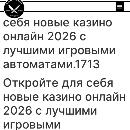
себя новые казино
онлайн 2026 с
лучшими игровыми
автоматами.1713
Откройте для себя
новые казино онлайн
2026 с лучшими
игровыми