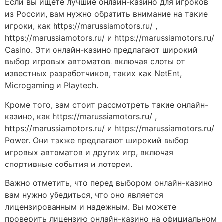
Если вы ищете лучшие онлайн-казино для игроков
из России, вам нужно обратить внимание на такие
игроки, как https://marussiamotors.ru/ ,
https://marussiamotors.ru/ и https://marussiamotors.ru/
Casino. Эти онлайн-казино предлагают широкий
выбор игровых автоматов, включая слоты от
известных разработчиков, таких как NetEnt,
Microgaming и Playtech.
Кроме того, вам стоит рассмотреть такие онлайн-
казино, как https://marussiamotors.ru/ ,
https://marussiamotors.ru/ и https://marussiamotors.ru/
Power. Они также предлагают широкий выбор
игровых автоматов и других игр, включая
спортивные события и лотереи.
Важно отметить, что перед выбором онлайн-казино
вам нужно убедиться, что оно является
лицензированным и надежным. Вы можете
проверить лицензию онлайн-казино на официальном