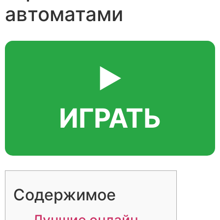
автоматами
▶️
ИГРАТЬ
Содержимое
Лучшие онлайн-