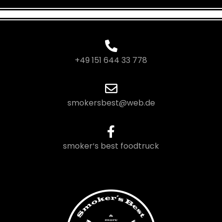
+49 151 644 33 778
smokersbest@web.de
smoker‘s best foodtruck