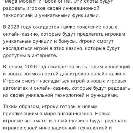
“Mega Moolah” и “Book of Ra”. Эти слоты будут
радовать игроков своей инновационной
технологией и уникальными функциями.
В 2026 году ожидается также появление новых
онлайн-казино, которые будут предлагать игрокам
уникальные функции и бонусы. Игроки смогут
насладиться игрой в этих казино, которые будут
доступны в интернете.
В целом, 2026 год ожидается быть годом инноваций
и новых возможностей для игроков онлайн-казино.
Игроки смогут насладиться игрой в новых игровых
автоматах и онлайн-казино, которые будут радовать
их своей уникальной технологией и функциями.
Таким образом, игроки готовы к новым
приключениям в мире онлайн-казино. Новые
игровые автоматы и онлайн-казино будут радовать
игроков своей инновационной технологией и