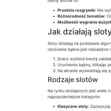
cechy slotów to:
Prostota rozgrywki:
Nie wym
Różnorodność tematów:
Od
Możliwość wygrania dużyc
Jak działają slot
Sloty działają na podstawie al
obrócenie bębna jest niezależne 
Gracz wybiera kwotę zakład
Uruchamia bębny, klikając p
Na ekranie wyświetlają się 
Rodzaje slotów
Na rynku dostępnych jest wiele r
najpopularniejsze kategorie:
Klasyczne sloty:
Zazwyczaj m