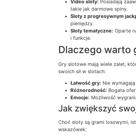
Video sloty:
Posiadają zaawa
takie jak darmowe spiny.
Sloty z progresywnym jack
pieniędzy.
Sloty tematyczne:
Oparte na
i funkcje.
Dlaczego warto g
Gry slotowe mają wiele zalet, kt
swoich sił w slotach:
Łatwość gry:
Nie wymagają d
Różnorodność:
Bogata ofert
Emocje:
Możliwość wygrania 
Jak zwiększyć swo
Choć sloty są grami losowymi, is
wskazówek: