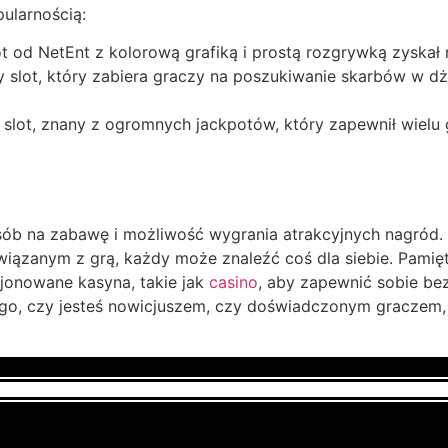
pularnością:
t od NetEnt z kolorową grafiką i prostą rozgrywką zyskał 
slot, który zabiera graczy na poszukiwanie skarbów w dżu
slot, znany z ogromnych jackpotów, który zapewnił wielu 
sób na zabawę i możliwość wygrania atrakcyjnych nagród. 
iązanym z grą, każdy może znaleźć coś dla siebie. Pamięt
cjonowane kasyna, takie jak
casino
, aby zapewnić sobie be
ego, czy jesteś nowicjuszem, czy doświadczonym graczem, 