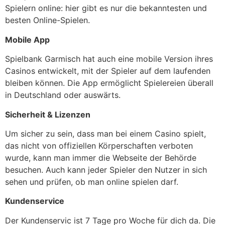
Spielern online: hier gibt es nur die bekanntesten und
besten Online-Spielen.
Mobile App
Spielbank Garmisch hat auch eine mobile Version ihres
Casinos entwickelt, mit der Spieler auf dem laufenden
bleiben können. Die App ermöglicht Spielereien überall
in Deutschland oder auswärts.
Sicherheit & Lizenzen
Um sicher zu sein, dass man bei einem Casino spielt,
das nicht von offiziellen Körperschaften verboten
wurde, kann man immer die Webseite der Behörde
besuchen. Auch kann jeder Spieler den Nutzer in sich
sehen und prüfen, ob man online spielen darf.
Kundenservice
Der Kundenservic ist 7 Tage pro Woche für dich da. Die