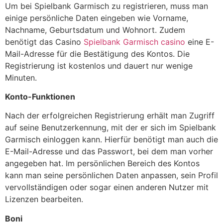
Um bei Spielbank Garmisch zu registrieren, muss man
einige persönliche Daten eingeben wie Vorname,
Nachname, Geburtsdatum und Wohnort. Zudem
benötigt das Casino
Spielbank Garmisch casino
eine E-
Mail-Adresse für die Bestätigung des Kontos. Die
Registrierung ist kostenlos und dauert nur wenige
Minuten.
Konto-Funktionen
Nach der erfolgreichen Registrierung erhält man Zugriff
auf seine Benutzerkennung, mit der er sich im Spielbank
Garmisch einloggen kann. Hierfür benötigt man auch die
E-Mail-Adresse und das Passwort, bei dem man vorher
angegeben hat. Im persönlichen Bereich des Kontos
kann man seine persönlichen Daten anpassen, sein Profil
vervollständigen oder sogar einen anderen Nutzer mit
Lizenzen bearbeiten.
Boni