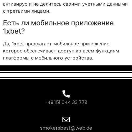
антивирус и не делитесь своими учетными данными
с третьими лицами.
Есть ли мобильное приложение
1xbet?
Да, 1xbet предлагает мобильное приложение,
которое обеспечивает доступ ко всем функциям
платформы с мобильного устройства.
+49 151 644 33 778
smokersbest@web.de