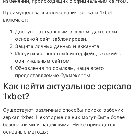
изменений, происходящих с официальным сайтом.
Преимущества использования зеркала 1xbet
включают:
Доступ к актуальным ставкам, даже если
основной сайт заблокирован.
Защита личных данных и аккаунта.
Интуитивно понятный интерфейс, схожий с
оригинальным сайтом.
Обновления по ссылкам, чаще всего
предоставляемые букмекером.
Как найти актуальное зеркало
1xbet?
Существуют различные способы поиска рабочих
зеркал 1xbet. Некоторые из них могут быть более
безопасными и надежными. Ниже приводятся
основные методы: