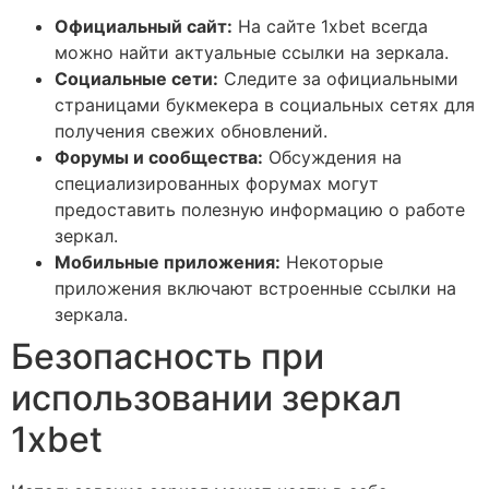
Официальный сайт:
На сайте 1xbet всегда
можно найти актуальные ссылки на зеркала.
Социальные сети:
Следите за официальными
страницами букмекера в социальных сетях для
получения свежих обновлений.
Форумы и сообщества:
Обсуждения на
специализированных форумах могут
предоставить полезную информацию о работе
зеркал.
Мобильные приложения:
Некоторые
приложения включают встроенные ссылки на
зеркала.
Безопасность при
использовании зеркал
1xbet