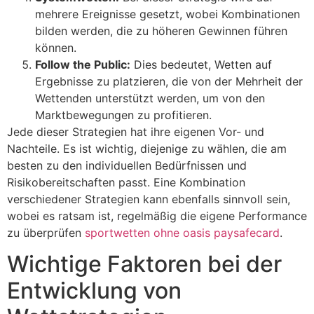
mehrere Ereignisse gesetzt, wobei Kombinationen
bilden werden, die zu höheren Gewinnen führen
können.
Follow the Public:
Dies bedeutet, Wetten auf
Ergebnisse zu platzieren, die von der Mehrheit der
Wettenden unterstützt werden, um von den
Marktbewegungen zu profitieren.
Jede dieser Strategien hat ihre eigenen Vor- und
Nachteile. Es ist wichtig, diejenige zu wählen, die am
besten zu den individuellen Bedürfnissen und
Risikobereitschaften passt. Eine Kombination
verschiedener Strategien kann ebenfalls sinnvoll sein,
wobei es ratsam ist, regelmäßig die eigene Performance
zu überprüfen
sportwetten ohne oasis paysafecard
.
Wichtige Faktoren bei der
Entwicklung von