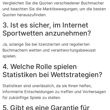
Vergleichen Sie die Quoten verschiedener Buchmacher
und beachten Sie die Marktbewegungen, um die besten
Quoten herauszufinden.
3. Ist es sicher, im Internet
Sportwetten anzunehmen?
Ja, solange Sie bei lizenzierten und regulierten
Buchmachern wetten und verantwortungsbewusst
spielen.
4. Welche Rolle spielen
Statistiken bei Wettstrategien?
Statistiken sind unerlässlich, da sie Ihnen helfen,
informierte Entscheidungen zu treffen und Vorhersagen
für zukünftige Spiele zu stellen.
5. Gibt es eine Garantie für