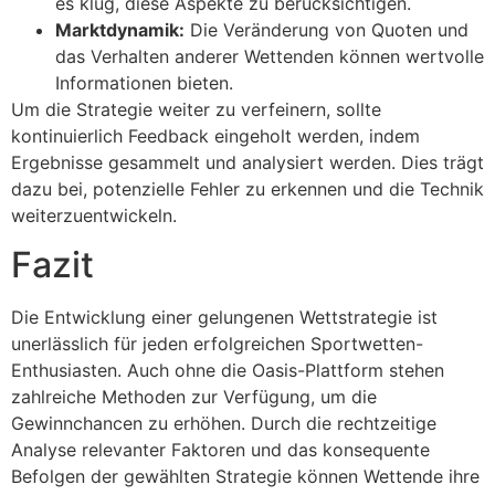
es klug, diese Aspekte zu berücksichtigen.
Marktdynamik:
Die Veränderung von Quoten und
das Verhalten anderer Wettenden können wertvolle
Informationen bieten.
Um die Strategie weiter zu verfeinern, sollte
kontinuierlich Feedback eingeholt werden, indem
Ergebnisse gesammelt und analysiert werden. Dies trägt
dazu bei, potenzielle Fehler zu erkennen und die Technik
weiterzuentwickeln.
Fazit
Die Entwicklung einer gelungenen Wettstrategie ist
unerlässlich für jeden erfolgreichen Sportwetten-
Enthusiasten. Auch ohne die Oasis-Plattform stehen
zahlreiche Methoden zur Verfügung, um die
Gewinnchancen zu erhöhen. Durch die rechtzeitige
Analyse relevanter Faktoren und das konsequente
Befolgen der gewählten Strategie können Wettende ihre