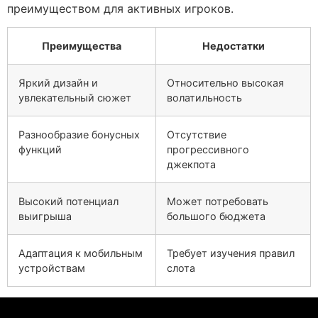
преимуществом для активных игроков.
Преимущества
Недостатки
Яркий дизайн и
Относительно высокая
увлекательный сюжет
волатильность
Разнообразие бонусных
Отсутствие
функций
прогрессивного
джекпота
Высокий потенциал
Может потребовать
выигрыша
большого бюджета
Адаптация к мобильным
Требует изучения правил
устройствам
слота