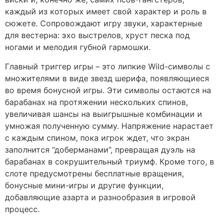
каждый из которых имеет свой характер и роль в
сюжете. Сопровождают игру звуки, характерные
для вестерна: эхо выстрелов, хруст песка под
ногами и мелодия губной гармошки.
Главный триггер игры – это липкие Wild-символы с
множителями в виде звезд шерифа, появляющиеся
во время бонусной игры. Эти символы остаются на
барабанах на протяжении нескольких спинов,
увеличивая шансы на выигрышные комбинации и
умножая полученную сумму. Напряжение нарастает
с каждым спином, пока игрок ждет, что экран
заполнится “доберманами”, превращая дуэль на
барабанах в сокрушительный триумф. Кроме того, в
слоте предусмотрены бесплатные вращения,
бонусные мини-игры и другие функции,
добавляющие азарта и разнообразия в игровой
процесс.