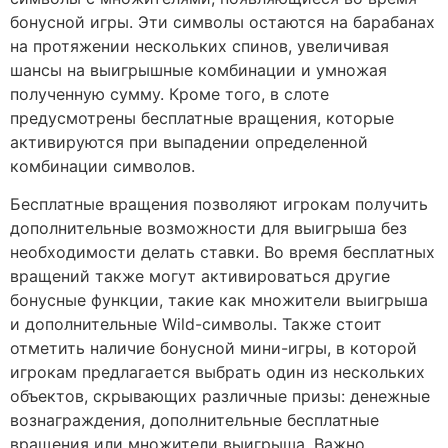
бонусной игры. Эти символы остаются на барабанах
на протяжении нескольких спинов, увеличивая
шансы на выигрышные комбинации и умножая
полученную сумму. Кроме того, в слоте
предусмотрены бесплатные вращения, которые
активируются при выпадении определенной
комбинации символов.
Бесплатные вращения позволяют игрокам получить
дополнительные возможности для выигрыша без
необходимости делать ставки. Во время бесплатных
вращений также могут активироваться другие
бонусные функции, такие как множители выигрыша
и дополнительные Wild-символы. Также стоит
отметить наличие бонусной мини-игры, в которой
игрокам предлагается выбрать один из нескольких
объектов, скрывающих различные призы: денежные
вознаграждения, дополнительные бесплатные
вращения или множители выигрыша. Важно