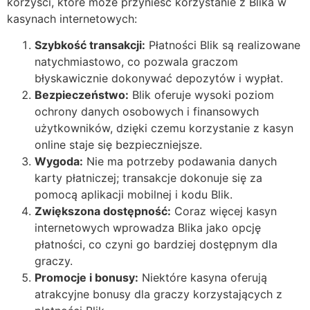
korzyści, które może przynieść korzystanie z Blika w
kasynach internetowych:
Szybkość transakcji:
Płatności Blik są realizowane
natychmiastowo, co pozwala graczom
błyskawicznie dokonywać depozytów i wypłat.
Bezpieczeństwo:
Blik oferuje wysoki poziom
ochrony danych osobowych i finansowych
użytkowników, dzięki czemu korzystanie z kasyn
online staje się bezpieczniejsze.
Wygoda:
Nie ma potrzeby podawania danych
karty płatniczej; transakcje dokonuje się za
pomocą aplikacji mobilnej i kodu Blik.
Zwiększona dostępność:
Coraz więcej kasyn
internetowych wprowadza Blika jako opcję
płatności, co czyni go bardziej dostępnym dla
graczy.
Promocje i bonusy:
Niektóre kasyna oferują
atrakcyjne bonusy dla graczy korzystających z