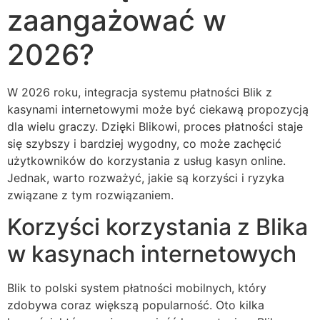
zaangażować w
2026?
W 2026 roku, integracja systemu płatności Blik z
kasynami internetowymi może być ciekawą propozycją
dla wielu graczy. Dzięki Blikowi, proces płatności staje
się szybszy i bardziej wygodny, co może zachęcić
użytkowników do korzystania z usług kasyn online.
Jednak, warto rozważyć, jakie są korzyści i ryzyka
związane z tym rozwiązaniem.
Korzyści korzystania z Blika
w kasynach internetowych
Blik to polski system płatności mobilnych, który
zdobywa coraz większą popularność. Oto kilka