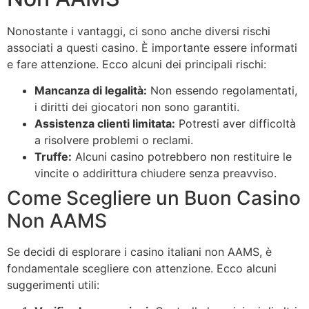
Nonostante i vantaggi, ci sono anche diversi rischi
associati a questi casino. È importante essere informati
e fare attenzione. Ecco alcuni dei principali rischi:
Mancanza di legalità:
Non essendo regolamentati,
i diritti dei giocatori non sono garantiti.
Assistenza clienti limitata:
Potresti aver difficoltà
a risolvere problemi o reclami.
Truffe:
Alcuni casino potrebbero non restituire le
vincite o addirittura chiudere senza preavviso.
Come Scegliere un Buon Casino
Non AAMS
Se decidi di esplorare i casino italiani non AAMS, è
fondamentale scegliere con attenzione. Ecco alcuni
suggerimenti utili: