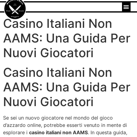
Casino Italiani Non
AAMS: Una Guida Per
Nuovi Giocatori
Casino Italiani Non
AAMS: Una Guida Per
Nuovi Giocatori
Se sei un nuovo giocatore nel mondo del gioco
d’azzardo online, potrebbe esserti venuto in mente di
esplorare i
casino italiani non AAMS
. In questa guida,