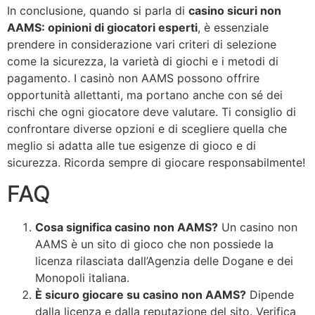
In conclusione, quando si parla di
casino sicuri non
AAMS: opinioni di giocatori esperti
, è essenziale
prendere in considerazione vari criteri di selezione
come la sicurezza, la varietà di giochi e i metodi di
pagamento. I casinò non AAMS possono offrire
opportunità allettanti, ma portano anche con sé dei
rischi che ogni giocatore deve valutare. Ti consiglio di
confrontare diverse opzioni e di scegliere quella che
meglio si adatta alle tue esigenze di gioco e di
sicurezza. Ricorda sempre di giocare responsabilmente!
FAQ
Cosa significa casino non AAMS?
Un casino non
AAMS è un sito di gioco che non possiede la
licenza rilasciata dall’Agenzia delle Dogane e dei
Monopoli italiana.
È sicuro giocare su casino non AAMS?
Dipende
dalla licenza e dalla reputazione del sito. Verifica