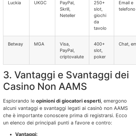
Luckia
UKGC
PayPal,
250+
Email e
Skrill,
slot,
telefono
Neteller
giochi
da
tavolo
Betway
MGA
Visa,
400+
Chat, em
PayPal,
slot,
criptovalute
poker
3. Vantaggi e Svantaggi dei
Casino Non AAMS
Esplorando le
opinioni di giocatori esperti
, emergono
alcuni vantaggi e svantaggi legati ai casinò non AAMS
che è importante conoscere prima di registrarsi. Ecco
un elenco dei principali punti a favore e contro:
Vantaggi: