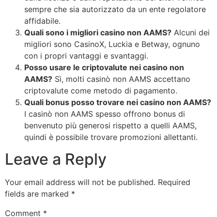
sempre che sia autorizzato da un ente regolatore
affidabile.
Quali sono i migliori casino non AAMS?
Alcuni dei
migliori sono CasinoX, Luckia e Betway, ognuno
con i propri vantaggi e svantaggi.
Posso usare le criptovalute nei casino non
AAMS?
Sì, molti casinò non AAMS accettano
criptovalute come metodo di pagamento.
Quali bonus posso trovare nei casino non AAMS?
I casinò non AAMS spesso offrono bonus di
benvenuto più generosi rispetto a quelli AAMS,
quindi è possibile trovare promozioni allettanti.
Leave a Reply
Your email address will not be published.
Required
fields are marked
*
Comment
*