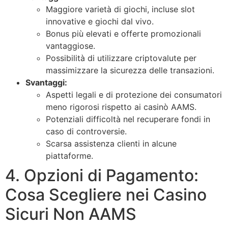
Maggiore varietà di giochi, incluse slot
innovative e giochi dal vivo.
Bonus più elevati e offerte promozionali
vantaggiose.
Possibilità di utilizzare criptovalute per
massimizzare la sicurezza delle transazioni.
Svantaggi:
Aspetti legali e di protezione dei consumatori
meno rigorosi rispetto ai casinò AAMS.
Potenziali difficoltà nel recuperare fondi in
caso di controversie.
Scarsa assistenza clienti in alcune
piattaforme.
4. Opzioni di Pagamento:
Cosa Scegliere nei Casino
Sicuri Non AAMS