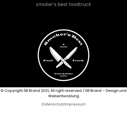
smoker‘s best foodtruck
© Copyright SB Brand 2021, All right reserved. | SB Brand – Design und
Webentwicklung
Datenschutz
Impressum