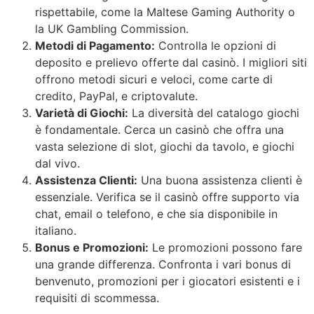
rispettabile, come la Maltese Gaming Authority o
la UK Gambling Commission.
Metodi di Pagamento:
Controlla le opzioni di
deposito e prelievo offerte dal casinò. I migliori siti
offrono metodi sicuri e veloci, come carte di
credito, PayPal, e criptovalute.
Varietà di Giochi:
La diversità del catalogo giochi
è fondamentale. Cerca un casinò che offra una
vasta selezione di slot, giochi da tavolo, e giochi
dal vivo.
Assistenza Clienti:
Una buona assistenza clienti è
essenziale. Verifica se il casinò offre supporto via
chat, email o telefono, e che sia disponibile in
italiano.
Bonus e Promozioni:
Le promozioni possono fare
una grande differenza. Confronta i vari bonus di
benvenuto, promozioni per i giocatori esistenti e i
requisiti di scommessa.