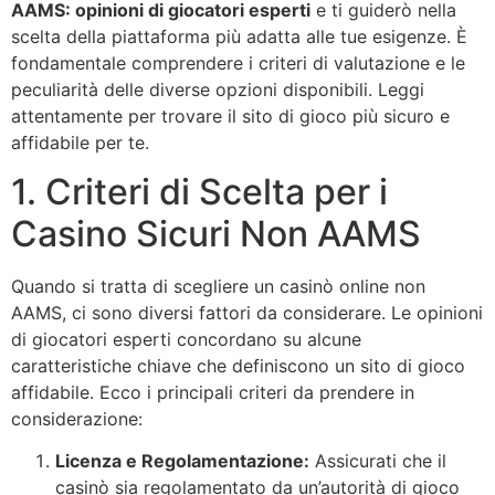
AAMS: opinioni di giocatori esperti
e ti guiderò nella
scelta della piattaforma più adatta alle tue esigenze. È
fondamentale comprendere i criteri di valutazione e le
peculiarità delle diverse opzioni disponibili. Leggi
attentamente per trovare il sito di gioco più sicuro e
affidabile per te.
1. Criteri di Scelta per i
Casino Sicuri Non AAMS
Quando si tratta di scegliere un casinò online non
AAMS, ci sono diversi fattori da considerare. Le opinioni
di giocatori esperti concordano su alcune
caratteristiche chiave che definiscono un sito di gioco
affidabile. Ecco i principali criteri da prendere in
considerazione:
Licenza e Regolamentazione:
Assicurati che il
casinò sia regolamentato da un’autorità di gioco