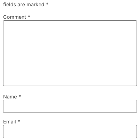
fields are marked
*
Comment
*
Name
*
Email
*