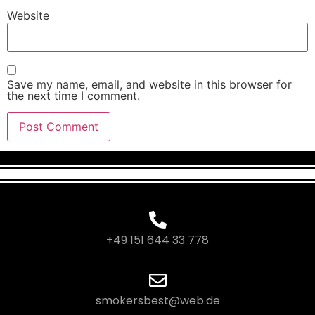
Website
Save my name, email, and website in this browser for
the next time I comment.
+49 151 644 33 778
smokersbest@web.de