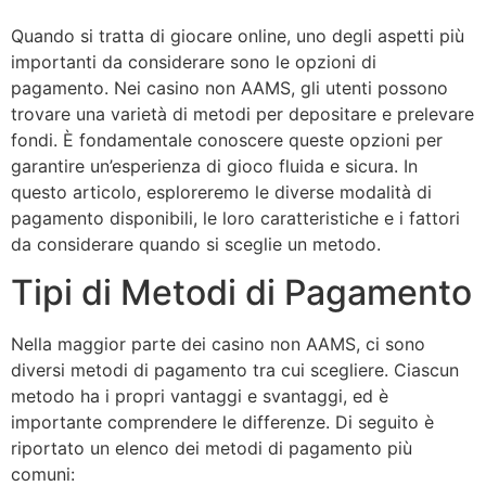
Quando si tratta di giocare online, uno degli aspetti più
importanti da considerare sono le opzioni di
pagamento. Nei casino non AAMS, gli utenti possono
trovare una varietà di metodi per depositare e prelevare
fondi. È fondamentale conoscere queste opzioni per
garantire un’esperienza di gioco fluida e sicura. In
questo articolo, esploreremo le diverse modalità di
pagamento disponibili, le loro caratteristiche e i fattori
da considerare quando si sceglie un metodo.
Tipi di Metodi di Pagamento
Nella maggior parte dei casino non AAMS, ci sono
diversi metodi di pagamento tra cui scegliere. Ciascun
metodo ha i propri vantaggi e svantaggi, ed è
importante comprendere le differenze. Di seguito è
riportato un elenco dei metodi di pagamento più
comuni: