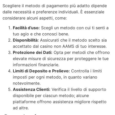
Scegliere il metodo di pagamento più adatto dipende
dalle necessità e preferenze individuali. È essenziale
considerare alcuni aspetti, come:
Facilità d’uso:
Scegli un metodo con cui ti senti a
tuo agio e che conosci bene.
Disponibilità:
Assicurati che il metodo scelto sia
accettato dal casino non AAMS di tuo interesse.
Protezione dei Dati:
Opta per metodi che offrono
elevate misure di sicurezza per proteggere le tue
informazioni finanziarie.
Limiti di Deposito e Prelievo:
Controlla i limiti
imposti per ogni metodo, in quanto variano
notevolmente.
Assistenza Clienti:
Verifica il livello di supporto
disponibile per ciascun metodo; alcune
piattaforme offrono assistenza migliore rispetto
ad altre.