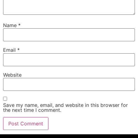
Name
*
Email
*
Website
Save my name, email, and website in this browser for
the next time I comment.