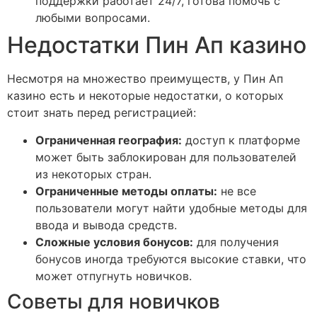
поддержки работает 24/7, готова помочь с
любыми вопросами.
Недостатки Пин Ап казино
Несмотря на множество преимуществ, у Пин Ап
казино есть и некоторые недостатки, о которых
стоит знать перед регистрацией:
Ограниченная география:
доступ к платформе
может быть заблокирован для пользователей
из некоторых стран.
Ограниченные методы оплаты:
не все
пользователи могут найти удобные методы для
ввода и вывода средств.
Сложные условия бонусов:
для получения
бонусов иногда требуются высокие ставки, что
может отпугнуть новичков.
Советы для новичков