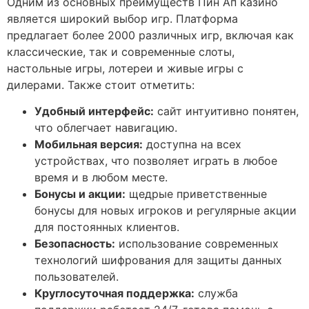
Одним из основных преимуществ Пин Ап казино
является широкий выбор игр. Платформа
предлагает более 2000 различных игр, включая как
классические, так и современные слоты,
настольные игры, лотереи и живые игры с
дилерами. Также стоит отметить:
Удобный интерфейс:
сайт интуитивно понятен,
что облегчает навигацию.
Мобильная версия:
доступна на всех
устройствах, что позволяет играть в любое
время и в любом месте.
Бонусы и акции:
щедрые приветственные
бонусы для новых игроков и регулярные акции
для постоянных клиентов.
Безопасность:
использование современных
технологий шифрования для защиты данных
пользователей.
Круглосуточная поддержка:
служба