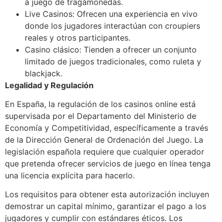
a juego de tragamonedas.
Live Casinos: Ofrecen una experiencia en vivo
donde los jugadores interactúan con croupiers
reales y otros participantes.
Casino clásico: Tienden a ofrecer un conjunto
limitado de juegos tradicionales, como ruleta y
blackjack.
Legalidad y Regulación
En España, la regulación de los casinos online está
supervisada por el Departamento del Ministerio de
Economía y Competitividad, específicamente a través
de la Dirección General de Ordenación del Juego. La
legislación española requiere que cualquier operador
que pretenda ofrecer servicios de juego en línea tenga
una licencia explícita para hacerlo.
Los requisitos para obtener esta autorización incluyen
demostrar un capital mínimo, garantizar el pago a los
jugadores y cumplir con estándares éticos. Los