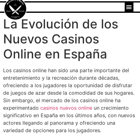
La Evolución de los
Nuevos Casinos
Online en España
Los casinos online han sido una parte importante del
entretenimiento y la recreación durante décadas,
ofreciendo a los jugadores la oportunidad de disfrutar
de juegos de azar desde la comodidad de sus hogares.
Sin embargo, el mercado de los casinos online ha
experimentado
casinos nuevos online
un crecimiento
significativo en España en los últimos años, con nuevos
actores llegando al panorama y ofreciendo una
variedad de opciones para los jugadores.