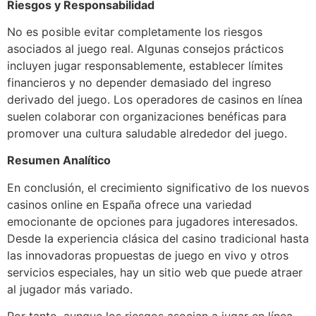
Riesgos y Responsabilidad
No es posible evitar completamente los riesgos
asociados al juego real. Algunas consejos prácticos
incluyen jugar responsablemente, establecer límites
financieros y no depender demasiado del ingreso
derivado del juego. Los operadores de casinos en línea
suelen colaborar con organizaciones benéficas para
promover una cultura saludable alrededor del juego.
Resumen Analítico
En conclusión, el crecimiento significativo de los nuevos
casinos online en España ofrece una variedad
emocionante de opciones para jugadores interesados.
Desde la experiencia clásica del casino tradicional hasta
las innovadoras propuestas de juego en vivo y otros
servicios especiales, hay un sitio web que puede atraer
al jugador más variado.