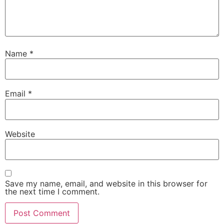
Name
*
Email
*
Website
Save my name, email, and website in this browser for
the next time I comment.