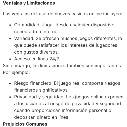
Ventajas y Limitaciones
Las ventajas del uso de nuevos casinos online incluyen:
Comodidad: Jugar desde cualquier dispositivo
conectado a Internet.
Variedad: Se ofrecen muchos juegos diferentes, lo
que puede satisfacer los intereses de jugadores
con gustos diversos.
Acceso en línea 24/7.
Sin embargo, las limitaciones también son importantes.
Por ejemplo:
Riesgo financiero: El juego real comporta riesgos
financieros significativos.
Privacidad y seguridad: Los juegos online exponen
a los usuarios al riesgo de privacidad y seguridad
cuando proporcionan información personal o
depositan dinero en línea.
Prejuicios Comunes