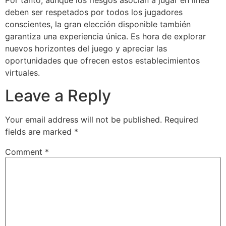
Por tanto, aunque los riesgos asocian a jugar en línea
deben ser respetados por todos los jugadores
conscientes, la gran elección disponible también
garantiza una experiencia única. Es hora de explorar
nuevos horizontes del juego y apreciar las
oportunidades que ofrecen estos establecimientos
virtuales.
Leave a Reply
Your email address will not be published.
Required
fields are marked
*
Comment
*