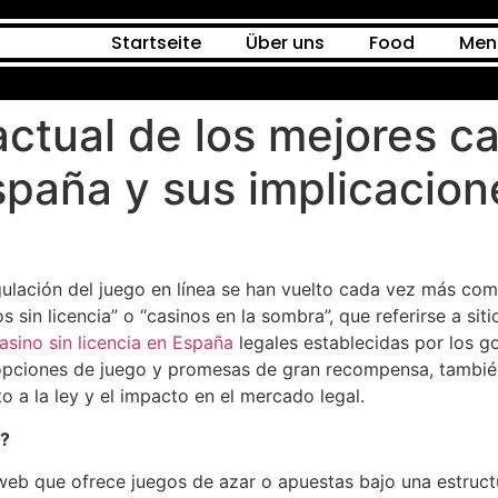
Startseite
Über uns
Food
Men
actual de los mejores ca
spaña y sus implicacion
regulación del juego en línea se han vuelto cada vez más co
s sin licencia” o “casinos en la sombra”, que referirse a si
asino sin licencia en España
legales establecidas por los g
opciones de juego y promesas de gran recompensa, tambié
to a la ley y el impacto en el mercado legal.
a?
o web que ofrece juegos de azar o apuestas bajo una estructu