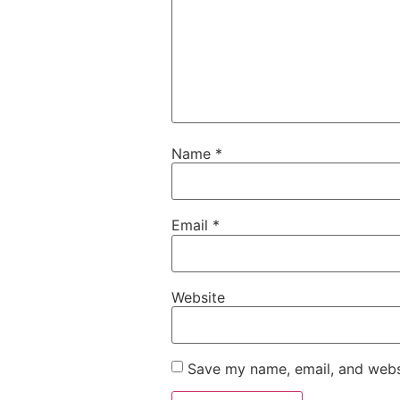
Name
*
Email
*
Website
Save my name, email, and websi