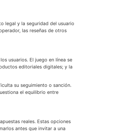
o legal y la seguridad del usuario
operador, las reseñas de otros
os usuarios. El juego en línea se
ductos editoriales digitales; y la
ficulta su seguimiento o sanción.
estiona el equilibrio entre
 apuestas reales. Estas opciones
arlos antes que invitar a una