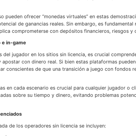
uso pueden ofrecer “monedas virtuales” en estas demostracio
otencial de ganancias reales. Sin embargo, es fundamental 
mplica comprometerse con depósitos financieros, riesgos y 
o e in-game
 del jugador en los sitios sin licencia, es crucial comprende
y apostar con dinero real. Si bien estas plataformas pueden 
tar conscientes de que una transición a juego con fondos 
jas en cada escenario es crucial para cualquier jugador o c
madas sobre su tiempo y dinero, evitando problemas potenci
cenciados
da de los operadores sin licencia se incluyen: