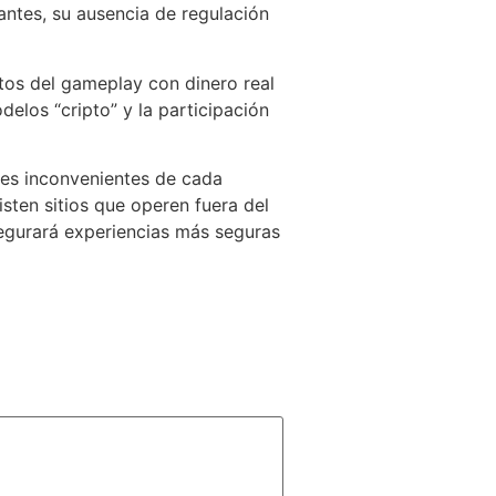
santes, su ausencia de regulación
tos del gameplay con dinero real
elos “cripto” y la participación
les inconvenientes de cada
sten sitios que operen fuera del
asegurará experiencias más seguras