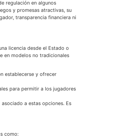
 de regulación en algunos
juegos y promesas atractivas, su
gador, transparencia financiera ni
una licencia desde el Estado o
se en modelos no tradicionales
n establecerse y ofrecer
les para permitir a los jugadores
o asociado a estas opciones. Es
as como: