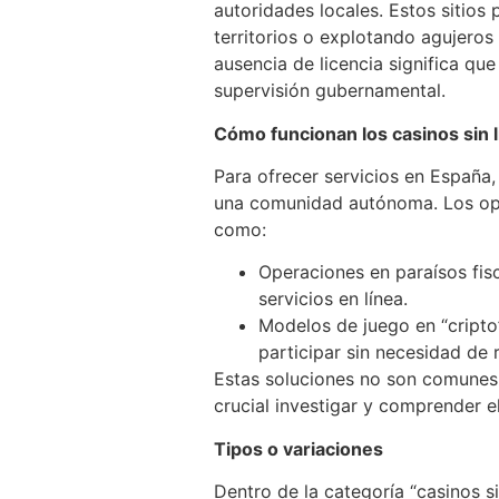
autoridades locales. Estos sitios
territorios o explotando agujeros 
ausencia de licencia significa qu
supervisión gubernamental.
Cómo funcionan los casinos sin l
Para ofrecer servicios en España,
una comunidad autónoma. Los oper
como:
Operaciones en paraísos fis
servicios en línea.
Modelos de juego en “cripto
participar sin necesidad de r
Estas soluciones no son comunes p
crucial investigar y comprender e
Tipos o variaciones
Dentro de la categoría “casinos s