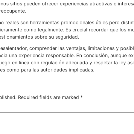
gunos sitios pueden ofrecer experiencias atractivas e intere
preocupante.
o reales son herramientas promocionales útiles pero distin
ieramente como legalmente. Es crucial recordar que los mod
uestionamientos sobre su seguridad.
esalentador, comprender las ventajas, limitaciones y posib
acia una experiencia responsable. En conclusión, aunque exi
 juego en línea con regulación adecuada y respetar la ley 
res como para las autoridades implicadas.
blished.
Required fields are marked
*