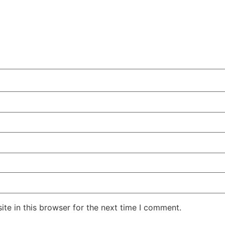
te in this browser for the next time I comment.