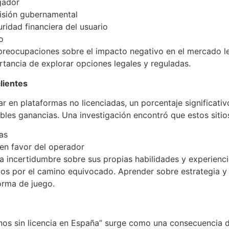
gador
visión gubernamental
uridad financiera del usuario
o
 preocupaciones sobre el impacto negativo en el mercado l
rtancia de explorar opciones legales y reguladas.
lientes
ar en plataformas no licenciadas, un porcentaje significati
bles ganancias. Una investigación encontró que estos sitio
as
en favor del operador
incertidumbre sobre sus propias habilidades y experiencia 
os por el camino equivocado. Aprender sobre estrategia y
forma de juego.
nos sin licencia en España” surge como una consecuencia de