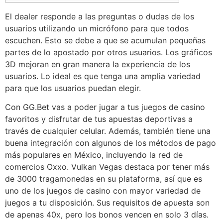
El dealer responde a las preguntas o dudas de los
usuarios utilizando un micrófono para que todos
escuchen. Esto se debe a que se acumulan pequeñas
partes de lo apostado por otros usuarios. Los gráficos
3D mejoran en gran manera la experiencia de los
usuarios. Lo ideal es que tenga una amplia variedad
para que los usuarios puedan elegir.
Con GG.Bet vas a poder jugar a tus juegos de casino
favoritos y disfrutar de tus apuestas deportivas a
través de cualquier celular. Además, también tiene una
buena integración con algunos de los métodos de pago
más populares en México, incluyendo la red de
comercios Oxxo. Vulkan Vegas destaca por tener más
de 3000 tragamonedas en su plataforma, así que es
uno de los juegos de casino con mayor variedad de
juegos a tu disposición. Sus requisitos de apuesta son
de apenas 40x, pero los bonos vencen en solo 3 días.