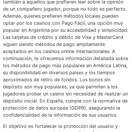
también a aquellos que prefieren leer sobre la opinión
de un compañero jugador, porque no todo es perfecto.
Además, quienes prefieren métodos locales pueden
optar por los casinos con Pago Fácil, una opción muy
popular en Argentina por su accesibilidad y simplicidad.
Las tarjetas de crédito y débito de Visa y MasterCard
siguen siendo métodos de pago ampliamente
aceptados en los casinos online internacionales. A
continuación, te ofrecemos información detallada sobre
los métodos de pago más populares en América Latina,
su disponibilidad en diversos países y los tiempos
aproximados de retiro de fondos. Los bonos sin
depósito son muy populares, ya que permiten a los
jugadores probar un casino sin necesidad de realizar un
depósito inicial. En España, cumple con la normativa de
protección de datos europea (GDPR), asegurando la
confidencialidad de la información de sus usuarios.
El objetivo es fortalecer la protección del usuario y