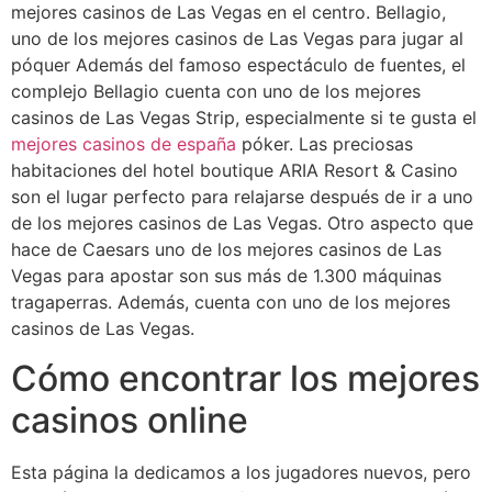
mejores casinos de Las Vegas en el centro. Bellagio,
uno de los mejores casinos de Las Vegas para jugar al
póquer Además del famoso espectáculo de fuentes, el
complejo Bellagio cuenta con uno de los mejores
casinos de Las Vegas Strip, especialmente si te gusta el
mejores casinos de españa
póker. Las preciosas
habitaciones del hotel boutique ARIA Resort & Casino
son el lugar perfecto para relajarse después de ir a uno
de los mejores casinos de Las Vegas. Otro aspecto que
hace de Caesars uno de los mejores casinos de Las
Vegas para apostar son sus más de 1.300 máquinas
tragaperras. Además, cuenta con uno de los mejores
casinos de Las Vegas.
Cómo encontrar los mejores
casinos online
Esta página la dedicamos a los jugadores nuevos, pero