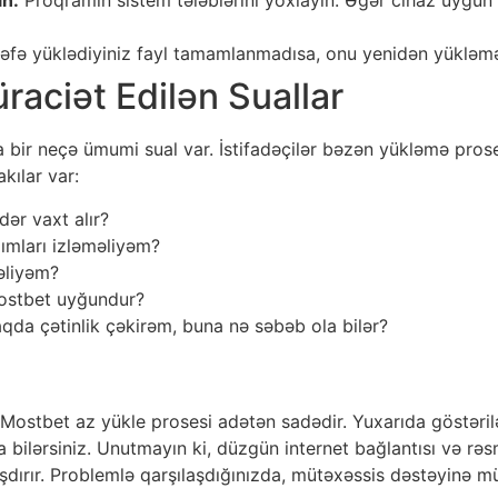
in:
Proqramın sistem tələblərini yoxlayın. Əgər cihaz uyğun
dəfə yüklədiyiniz fayl tamamlanmadısa, onu yenidən yükləmə
raciət Edilən Suallar
bir neçə ümumi sual var. İstifadəçilər bəzən yükləmə proses
kılar var:
ər vaxt alır?
mları izləməliyəm?
əliyəm?
Mostbet uyğundur?
qda çətinlik çəkirəm, buna nə səbəb ola bilər?
 Mostbet az yükle prosesi adətən sadədir. Yuxarıda göstəril
ra bilərsiniz. Unutmayın ki, düzgün internet bağlantısı və rəs
dırır. Problemlə qarşılaşdığınızda, mütəxəssis dəstəyinə 