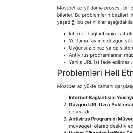
Mostbet az yükləmə prosesi, bir çox
bilərlər. Bu problemlərin bəziləri 
yaşadığı bu çətinliklər aşağıdakıla
İnternet bağlantısının zəif ol
Yükləmə faylının düzgün yü
Uyğunsuz cihaz ya da sistem 
Antivirus proqramlarının müd
Yanlış URL istifadə edilməsi.
Problemləri Həll E
Mostbet az yükle zamanı qarşılaşdı
İnternet Bağlantısını Yoxlay
Düzgün URL Üzrə Yükləməyə
edəcəkdir.
Antivirus Proqramını Müvə
müvəqqəti olaraq deaktiv ed