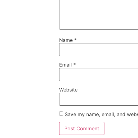
Name
*
Email
*
Website
Save my name, email, and websi