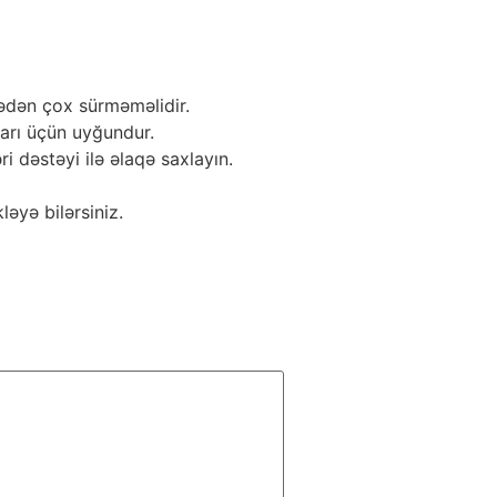
ədən çox sürməməlidir.
arı üçün uyğundur.
i dəstəyi ilə əlaqə saxlayın.
əyə bilərsiniz.