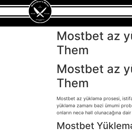
Mostbet az y
Them
Mostbet az y
Them
Mostbet az yükləmə prosesi, istifa
yükləmə zamanı bəzi ümumi problem
onların necə həll olunacağına dai
Mostbet Yüklemə