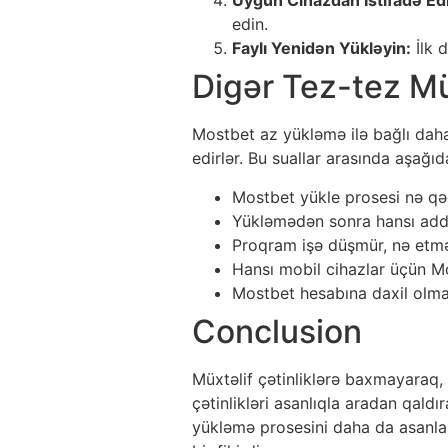
Uyğun Cihazdan İstifadə Ed
edin.
Faylı Yenidən Yükləyin:
İlk 
Digər Tez-tez Mü
Mostbet az yükləmə ilə bağlı daha 
edirlər. Bu suallar arasında aşağıda
Mostbet yükle prosesi nə qəd
Yükləmədən sonra hansı addı
Proqram işə düşmür, nə etm
Hansı mobil cihazlar üçün 
Mostbet hesabına daxil olma
Conclusion
Müxtəlif çətinliklərə baxmayaraq,
çətinlikləri asanlıqla aradan qaldı
yükləmə prosesini daha da asanlaş