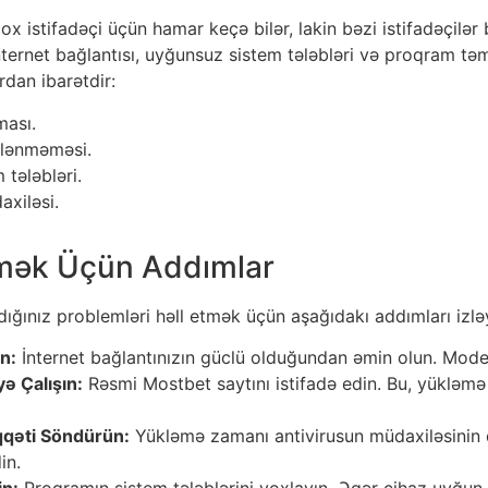
 istifadəçi üçün hamar keçə bilər, lakin bəzi istifadəçilər bi
internet bağlantısı, uyğunsuz sistem tələbləri və proqram təmin
rdan ibarətdir:
ması.
klənməməsi.
tələbləri.
axiləsi.
tmək Üçün Addımlar
ğınız problemləri həll etmək üçün aşağıdakı addımları izləy
ın:
İnternet bağlantınızın güclü olduğundan əmin olun. Modem
 Çalışın:
Rəsmi Mostbet saytını istifadə edin. Bu, yükləmə
qqəti Söndürün:
Yükləmə zamanı antivirusun müdaxiləsinin 
in.