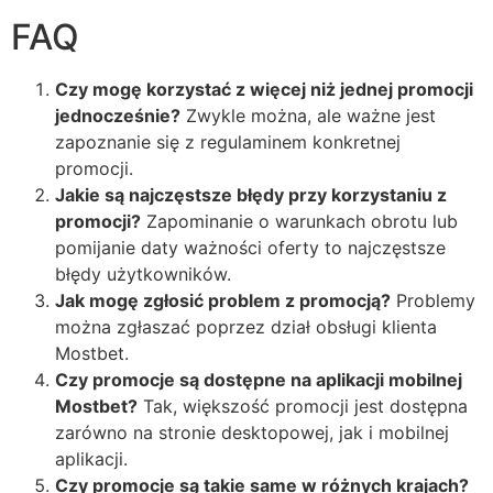
FAQ
Czy mogę korzystać z więcej niż jednej promocji
jednocześnie?
Zwykle można, ale ważne jest
zapoznanie się z regulaminem konkretnej
promocji.
Jakie są najczęstsze błędy przy korzystaniu z
promocji?
Zapominanie o warunkach obrotu lub
pomijanie daty ważności oferty to najczęstsze
błędy użytkowników.
Jak mogę zgłosić problem z promocją?
Problemy
można zgłaszać poprzez dział obsługi klienta
Mostbet.
Czy promocje są dostępne na aplikacji mobilnej
Mostbet?
Tak, większość promocji jest dostępna
zarówno na stronie desktopowej, jak i mobilnej
aplikacji.
Czy promocje są takie same w różnych krajach?