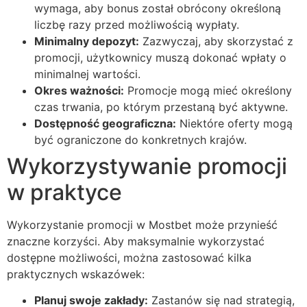
wymaga, aby bonus został obrócony określoną
liczbę razy przed możliwością wypłaty.
Minimalny depozyt:
Zazwyczaj, aby skorzystać z
promocji, użytkownicy muszą dokonać wpłaty o
minimalnej wartości.
Okres ważności:
Promocje mogą mieć określony
czas trwania, po którym przestaną być aktywne.
Dostępność geograficzna:
Niektóre oferty mogą
być ograniczone do konkretnych krajów.
Wykorzystywanie promocji
w praktyce
Wykorzystanie promocji w Mostbet może przynieść
znaczne korzyści. Aby maksymalnie wykorzystać
dostępne możliwości, można zastosować kilka
praktycznych wskazówek:
Planuj swoje zakłady:
Zastanów się nad strategią,