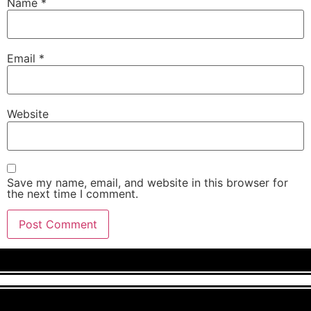
Name
*
Email
*
Website
Save my name, email, and website in this browser for
the next time I comment.