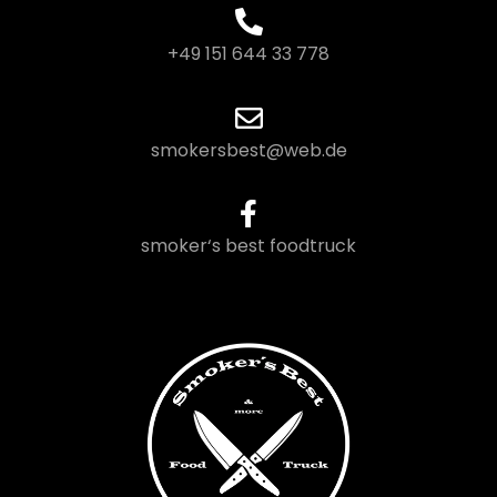
+49 151 644 33 778
smokersbest@web.de
smoker‘s best foodtruck