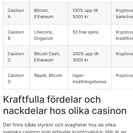
Casinon
Bitcoin,
100% upp till
Kryptova
A
Ethereum
5000 kr
banköve
Casinon
Litecoins,
50 free spins
Kryptova
B
Dogecoin
kreditko
Casinon
Bitcoin Cash,
200% upp till
Kryptova
C
Ethereum
3000 kr
Casinon
Ripple, Bitcoin
Ingen
Kryptova
D
insättningsbonus
Kraftfulla fördelar och
nackdelar hos olika casinon
Det finns både styrkor och svagheter hos de olika
svenska casinon som erbjuder kryptovalutor. Här är en