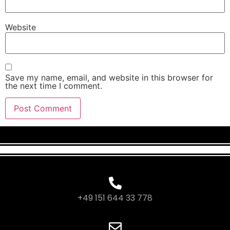
Website
Save my name, email, and website in this browser for
the next time I comment.
+49 151 644 33 778