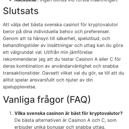
Slutsats
Att välja det bästa svenska casinot för kryptovalutor
beror på dina individuella behov och preferenser.
Genom att ta hänsyn till säkerhet, spelutbud, och
behandlingstider av insättningar och uttag kan du göra
ett välgrundat val. Utifrån min jämförelse
rekommenderar jag att du testar Casinon A eller C för
deras kombination av användarvänlighet och snabba
transaktionstider. Oavsett vilket val du gör, se till att du
alltid spelar ansvarsfullt och njuter av din
spelupplevelse.
Vanliga frågor (FAQ)
Vilka svenska casinon är bäst för kryptovalutor?
De bästa alternativen är Casinon A och C, som
erbjuder unika bonusar och snabba uttag.